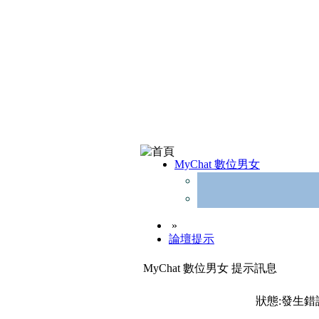
MyChat 數位男女
»
論壇提示
MyChat 數位男女 提示訊息
狀態:發生錯誤