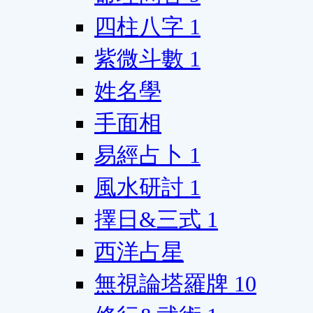
四柱八字
1
紫微斗數
1
姓名學
手面相
易經占卜
1
風水研討
1
擇日&三式
1
西洋占星
無視論塔羅牌
10