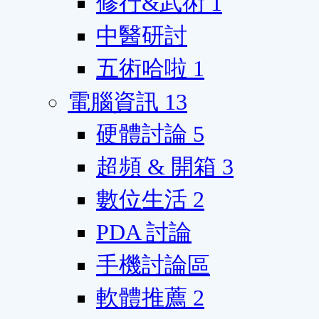
修行&武術
1
中醫研討
五術哈啦
1
電腦資訊
13
硬體討論
5
超頻 & 開箱
3
數位生活
2
PDA 討論
手機討論區
軟體推薦
2