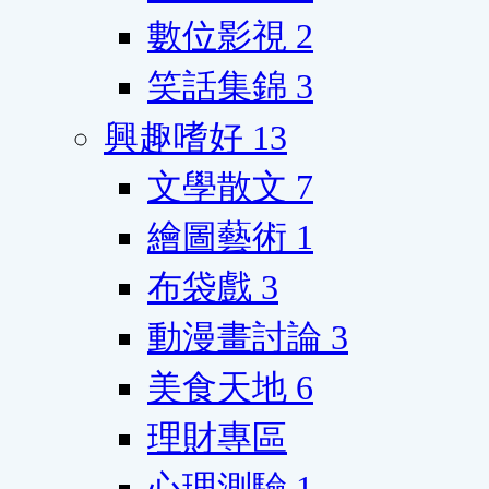
數位影視
2
笑話集錦
3
興趣嗜好
13
文學散文
7
繪圖藝術
1
布袋戲
3
動漫畫討論
3
美食天地
6
理財專區
心理測驗
1