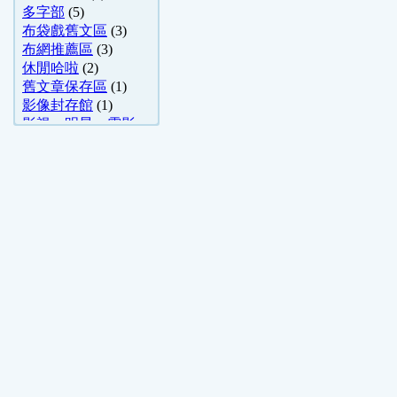
多字部
(5)
布袋戲舊文區
(3)
布網推薦區
(3)
休閒哈啦
(2)
舊文章保存區
(1)
影像封存館
(1)
影視、明星、電影
(1)
網路通訊討論
(1)
驚奇搞笑
(1)
好站推薦
(1)
攻略密技(電視 ..
(1)
電視遊樂器
(1)
布袋戲
(1)
數位影視
(1)
猜謎分享
(1)