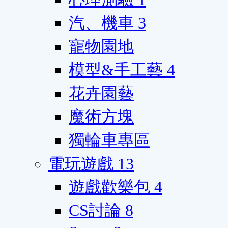
汽、機車
3
寵物園地
模型&手工藝
4
花卉園藝
魔術方塊
獨輪車專區
電玩遊戲
13
遊戲歡樂包
4
CS討論
8