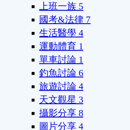
上班一族
5
國考&法律
7
生活醫學
4
運動體育
1
單車討論
1
釣魚討論
6
旅遊討論
4
天文觀星
3
攝影分享
8
圖片分享
4