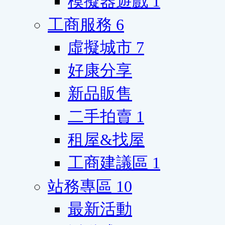
模擬器遊戲
1
工商服務
6
虛擬城市
7
好康分享
新品販售
二手拍賣
1
租屋&找屋
工商建議區
1
站務專區
10
最新活動