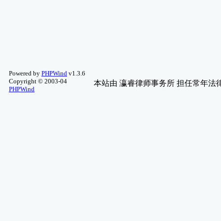
Apple 讨论
(3)
净空法师讲课
(3)
影评推荐
(3)
励志、语录、小品
(3)
手机讨论区
(3)
科幻、灵异、 ..
(2)
Powered by
PHPWind
v1.3.6
旧文章保存区
(2)
Copyright © 2003-04
本站由
瀛睿律师事务所
担任常年法律
PHPWind
诈骗资讯
(2)
单车讨论
(2)
历届作品
(2)
好站推荐
(2)
八字教学
(2)
图片分享
(2)
星侨五术软体
(2)
新品测试及推 ..
(2)
魔术方块
(2)
艺文轩-命理问答
(2)
宠物园地
(2)
自然科学&天文 ..
(2)
传送门2 (PORT ..
(2)