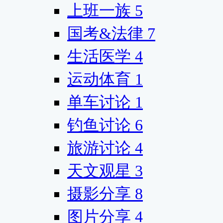
上班一族
5
国考&法律
7
生活医学
4
运动体育
1
单车讨论
1
钓鱼讨论
6
旅游讨论
4
天文观星
3
摄影分享
8
图片分享
4