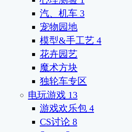
汽、机车
3
宠物园地
模型&手工艺
4
花卉园艺
魔术方块
独轮车专区
电玩游戏
13
游戏欢乐包
4
CS讨论
8