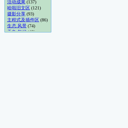
活动成果
(137)
哈啦旧文区
(121)
摄影分享
(93)
主程式及插件区
(86)
生态.风景
(74)
天象.气候
(48)
摄影讨论
(48)
休闲哈啦
(48)
商摄.建筑
(36)
花卉园艺
(34)
观星地点分享
(28)
Unix-like
(21)
地方美食推荐
(18)
影像封存馆
(14)
露营分享
(14)
数位影视
(13)
网站架设
(11)
数位摄影讨论
(10)
展场.活动
(10)
五术哈啦
(9)
数位论命馆
(9)
线上游戏2
(8)