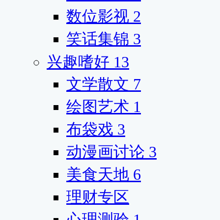
数位影视
2
笑话集锦
3
兴趣嗜好
13
文学散文
7
绘图艺术
1
布袋戏
3
动漫画讨论
3
美食天地
6
理财专区
心理测验
1