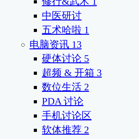
修行&武术
1
中医研讨
五术哈啦
1
电脑资讯
13
硬体讨论
5
超频 & 开箱
3
数位生活
2
PDA 讨论
手机讨论区
软体推荐
2