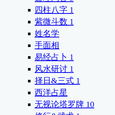
四柱八字
1
紫微斗数
1
姓名学
手面相
易经占卜
1
风水研讨
1
择日&三式
1
西洋占星
无视论塔罗牌
10