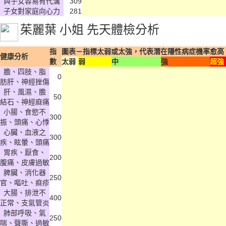
與子女容易有代溝
309
子女對家庭向心力
281
茱麗葉 小姐
先天體檢分析
指
圖表－指標太弱或太強，代表潛在隱性病症機率愈高
健康分析
數
太弱
弱
中
強
超強
膽、四肢、脂
0
肪肝、神經挫傷
肝、風濕、膽
50
結石、神經麻痛
小腸、食慾不
300
振、頭痛、心悸
心臟、血液之
300
疾、眩暈、頭痛
胃疾、厭食、
200
腹痛、皮膚過敏
脾臟、消化器
250
官、嘔吐、痲疹
大腸、排泄不
400
正常、支氣管炎
肺部呼吸、氣
250
喘、聲嘶、過敏