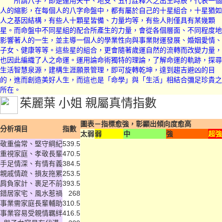
所謂八字，即是運用天干、地支、五行詮釋人之出生時辰，代表一個
人的縮影，在每個人的八字命盤中，都有屬於自己的十星組合，十星猶如
人之基因結構，有些人十顆星皆備、力量均等，有些人則僅具有某幾顆
星。而命盤中不同星組的配合所產生的力量，會從各個層面、不同程度地
影響著人的一生，並主導一個人的學業性向與事業財運發展、婚姻愛情、
子女、健康等等。這些星的組合，更會隨著歲運自然的流轉而改變力量，
也因此編織了人之命運。運用論命術獨特的理論，了解命運的軌跡，探尋
生活智慧泉源，建構生涯願景管理，即可旋轉乾坤，達到趨吉避凶的目
的，進而創造美好人生，而這也是「命學」與「生活」相結合彌足珍貴之
所在。
茱麗葉 小姐
親屬真情指數
圖表－指標愈強，彰顯出傾向度愈高
分析項目
指數
太弱
弱
中
強
超強
敬重倫常、堅守綱紀
539.5
重視家庭、孝敬長輩
470.5
手足情深、有情有義
384.5
親戚情疏、損友拖累
253.5
肩負家計、裹足不前
393.5
錯居家宅、風水惹禍
268
事業需家庭長輩輔助
310.5
事業容易受親情羈絆
416.5