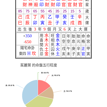
財
神
殺
印
財
財
印
官
官
財
官
星
85
75
65
55
45
35
25
15
5
歲
己
戊
丁
丙
乙
甲
癸
壬
辛
大
巳
辰
卯
寅
丑
子
亥
戌
酉
運
3
9
6
出生後
年
個月又
天上大運
水
金
350
用
旺
+
日
年
胎
胎
命
命
木
水
喜
相
650
空
空
息
元
格
宮
-
火
木
閒
死
陽宅命卦
戌
午
庚
辛
正
甲
土
火
仇
囚
☵
坎
金
土
東四
忌
休
亥
未
子
亥
官
寅
茱麗葉 的命盤五行旺度
木
木
: 0.0 ％
: 0.0 ％
火
火
: 15.0 ％
: 15.0 ％
水
水
: 35.0 ％
: 35.0 ％
土
土
: 13.5 ％
: 13.5 ％