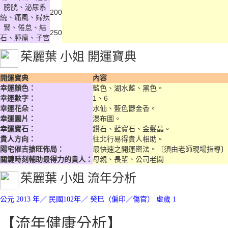
膀胱、泌尿系
200
統、痛風、婦疾
腎、倦怠、結
250
石、腫瘤、子宮
茱麗葉 小姐
開運寶典
開運寶典
內容
幸運顏色：
藍色、湖水藍、黑色。
幸運數字：
1、6
幸運花朵：
水仙、藍色鬱金香。
幸運圖片：
瀑布圖。
幸運寶石：
鑽石、藍寶石、金髮晶。
貴人方向：
往北行易得貴人相助。
陽宅催吉搶旺佈局：
最快速之開運密法。〔須由老師現場指導〕
關鍵時刻輔助最得力的貴人：
母親、長輩、公司老闆
茱麗葉 小姐
流年分析
公元 2013 年／ 民國
102
年／ 癸巳（偏印／傷官） 虛歲 1
【流年健康分析】