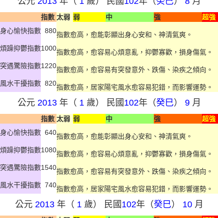
公元
2013
年（
1
歲） 民國
102
年（
癸巳
）
8
月
指數
太弱
弱
中
強
超強
身心愉快指數
880
指數愈高，愈能彰顯出身心安和、神清氣爽。
煩躁抑鬱指數
1000
指數愈高，愈容易心煩意亂，抑鬱寡歡，損身傷氣。
突遇驚險指數
1220
指數愈高，愈容易有突發意外、跌傷、染疾之傾向。
風水干擾指數
820
指數愈高，居家陽宅風水愈容易犯錯，而影響運勢。
公元
2013
年（
1
歲） 民國
102
年（
癸巳
）
9
月
指數
太弱
弱
中
強
超強
身心愉快指數
640
指數愈高，愈能彰顯出身心安和、神清氣爽。
煩躁抑鬱指數
1080
指數愈高，愈容易心煩意亂，抑鬱寡歡，損身傷氣。
突遇驚險指數
1540
指數愈高，愈容易有突發意外、跌傷、染疾之傾向。
風水干擾指數
740
指數愈高，居家陽宅風水愈容易犯錯，而影響運勢。
公元
2013
年（
1
歲） 民國
102
年（
癸巳
）
10
月