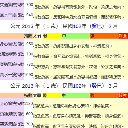
突遇驚險指數
700
指數愈高，愈容易有突發意外、跌傷、染疾之傾向。
風水干擾指數
540
指數愈高，居家陽宅風水愈容易犯錯，而影響運勢。
公元
2013
年（
1
歲） 民國
102
年（
癸巳
）
2
月
指數
太弱
弱
中
強
超強
身心愉快指數
950
指數愈高，愈能彰顯出身心安和、神清氣爽。
煩躁抑鬱指數
790
指數愈高，愈容易心煩意亂，抑鬱寡歡，損身傷氣。
突遇驚險指數
770
指數愈高，愈容易有突發意外、跌傷、染疾之傾向。
風水干擾指數
1090
指數愈高，居家陽宅風水愈容易犯錯，而影響運勢。
公元
2013
年（
1
歲） 民國
102
年（
癸巳
）
3
月
指數
太弱
弱
中
強
超強
身心愉快指數
1120
指數愈高，愈能彰顯出身心安和、神清氣爽。
煩躁抑鬱指數
600
指數愈高，愈容易心煩意亂，抑鬱寡歡，損身傷氣。
突遇驚險指數
700
指數愈高，愈容易有突發意外、跌傷、染疾之傾向。