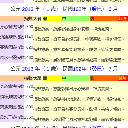
指數愈高，居家陽宅風水愈容易犯錯，而影響運勢。
公元
2013
年（
1
歲） 民國
102
年（
癸巳
）
6
月
指數
太弱
弱
中
強
超強
身心愉快指數
700
指數愈高，愈能彰顯出身心安和、神清氣爽。
煩躁抑鬱指數
1140
指數愈高，愈容易心煩意亂，抑鬱寡歡，損身傷氣。
突遇驚險指數
820
指數愈高，愈容易有突發意外、跌傷、染疾之傾向。
風水干擾指數
1460
指數愈高，居家陽宅風水愈容易犯錯，而影響運勢。
公元
2013
年（
1
歲） 民國
102
年（
癸巳
）
7
月
指數
太弱
弱
中
強
超強
身心愉快指數
770
指數愈高，愈能彰顯出身心安和、神清氣爽。
煩躁抑鬱指數
1050
指數愈高，愈容易心煩意亂，抑鬱寡歡，損身傷氣。
突遇驚險指數
800
指數愈高，愈容易有突發意外、跌傷、染疾之傾向。
風水干擾指數
1360
指數愈高，居家陽宅風水愈容易犯錯，而影響運勢。