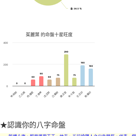
金
金
: 36.5 ％
: 36.5 ％
茱麗葉 的命盤十星旺度
400
290
290
190
190
200
160
160
90
90
75
75
75
75
60
60
60
60
0
0
0
0
0
丁:食神
壬:正印
乙:比肩
庚:正官
戊:正財
癸:偏印
丙:傷官
辛:七殺
甲:劫財
己:偏財
★認識你的八字命盤