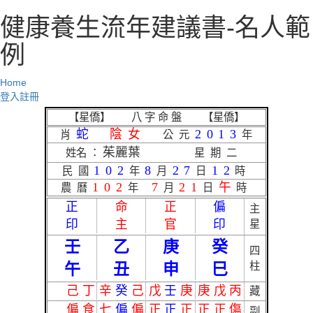
健康養生流年建議書-名人範
例
Home
登入
註冊
【星僑】 八 字 命 盤 【星僑】
蛇
陰女
2013
肖
公元
年
茱麗葉
姓名 ：
星期二
102
8
27
12
民國
年
月
日
時
102
7
21
午
農曆
年
月
日
時
正
命
正
偏
主
印
主
官
印
星
壬
乙
庚
癸
四
午
丑
申
巳
柱
己
丁
辛
癸
己
戊
壬
庚
庚
戊
丙
藏
偏
食
七
偏
偏
正
正
正
正
正
傷
副