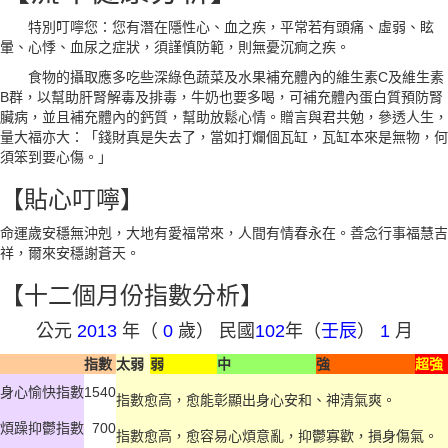
特別叮嚀您：您有潛在隱性心、血之疾，平常若有頭痛、虛弱、眩
暈、心悸、血尿之症狀，須謹慎防範，則無憂沉痾之疾。
食物的攝取應多吃些深綠色蔬菜及水果補充體內的維生素C及維生素
B群，以幫助肝腎解毒及排毒，牛奶也要多喝，可補充體內蛋白質預防腎
臟病，並且補充體內的鈣質，幫助放鬆心情。贈言與君共勉，參透人生，
量大福亦大：「錢財真是失去了，當如打爛個瓦缸，瓦缸本來是無物，何
須笨到要心傷。」
【貼心叮嚀】
命運歲安穩無沖剋，大地有愛福常來，人間有情春永在。善念行事福慧吉
祥，爾來安穩謝蒼天。
【十二個月份指數分析】
公元
2013
年（
0
歲） 民國
102
年（
壬辰
）
1
月
指數
太弱
弱
中
強
超強
身心愉快指數
1540
指數愈高，愈能彰顯出身心安和、神清氣爽。
煩躁抑鬱指數
700
指數愈高，愈容易心煩意亂，抑鬱寡歡，損身傷氣。