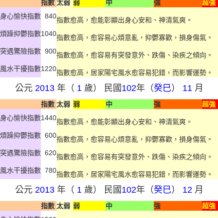
指數
太弱
弱
中
強
超強
身心愉快指數
840
指數愈高，愈能彰顯出身心安和、神清氣爽。
煩躁抑鬱指數
1040
指數愈高，愈容易心煩意亂，抑鬱寡歡，損身傷氣。
突遇驚險指數
900
指數愈高，愈容易有突發意外、跌傷、染疾之傾向。
風水干擾指數
1220
指數愈高，居家陽宅風水愈容易犯錯，而影響運勢。
公元
2013
年（
1
歲） 民國
102
年（
癸巳
）
11
月
指數
太弱
弱
中
強
超強
身心愉快指數
1440
指數愈高，愈能彰顯出身心安和、神清氣爽。
煩躁抑鬱指數
600
指數愈高，愈容易心煩意亂，抑鬱寡歡，損身傷氣。
突遇驚險指數
620
指數愈高，愈容易有突發意外、跌傷、染疾之傾向。
風水干擾指數
780
指數愈高，居家陽宅風水愈容易犯錯，而影響運勢。
公元
2013
年（
1
歲） 民國
102
年（
癸巳
）
12
月
指數
太弱
弱
中
強
超強