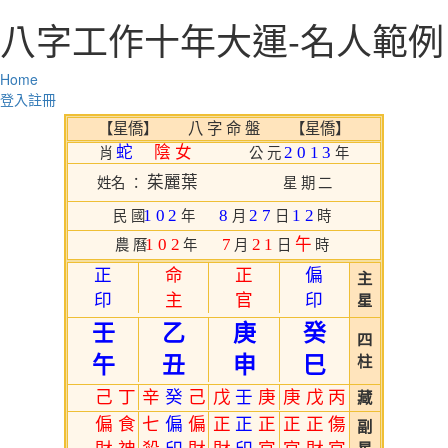
八字工作十年大運-名人範例
Home
登入
註冊
【星僑】 八 字 命 盤 【星僑】
蛇
陰女
2013
肖
公元
年
茱麗葉
姓名 ：
星期二
102
8
27
12
民國
年
月
日
時
102
7
21
午
農曆
年
月
日
時
正
命
正
偏
主
印
主
官
印
星
壬
乙
庚
癸
四
午
丑
申
巳
柱
己
丁
辛
癸
己
戊
壬
庚
庚
戊
丙
藏
偏
食
七
偏
偏
正
正
正
正
正
傷
副