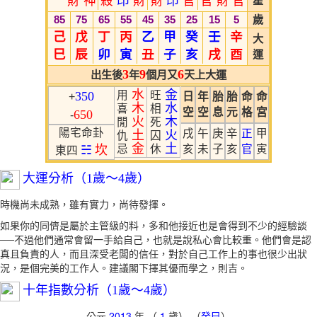
財
神
殺
印
財
財
印
官
官
財
官
星
85
75
65
55
45
35
25
15
5
歲
己
戊
丁
丙
乙
甲
癸
壬
辛
大
巳
辰
卯
寅
丑
子
亥
戌
酉
運
3
9
6
出生後
年
個月又
天上大運
水
金
350
用
旺
+
日
年
胎
胎
命
命
木
水
喜
相
空
空
息
元
格
宮
650
-
火
木
閒
死
陽宅命卦
戌
午
庚
辛
正
甲
土
火
仇
囚
金
土
☵
坎
忌
休
亥
未
子
亥
官
寅
東四
大運分析（1歲～4歲）
時機尚未成熟，雖有實力，尚待發揮。
如果你的同儕是屬於主管級的料，多和他接近也是會得到不少的經驗談
──不過他們通常會留一手給自己，也就是說私心會比較重。他們會是認
真且負責的人，而且深受老闆的信任，對於自己工作上的事也很少出狀
況，是個完美的工作人。建議閣下擇其優而學之，則吉。
十年指數分析（1歲～4歲）
公元
2013
年 （
1
歲） （
癸巳
）