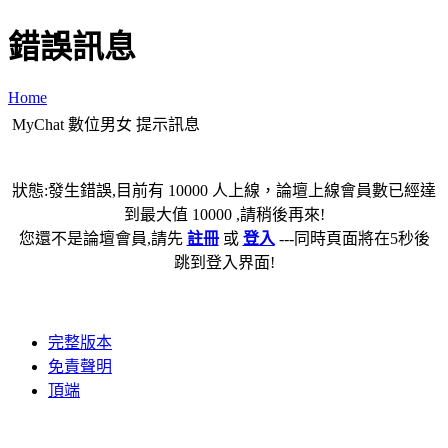
錯誤訊息
Home
MyChat 數位男女 提示訊息
狀態:發生錯誤,目前有 10000 人上線，論壇上線會員數已經達
到最大值 10000 ,請稍後再來!
您還不是論壇會員,請先
註冊
或
登入
---同時頁面將在5秒後
跳到登入界面!
完整版本
免責聲明
頂端