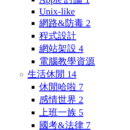
Unix-like
網路&防毒
2
程式設計
網站架設
4
電腦教學資源
生活休閒
14
休閒哈啦
7
感情世界
2
上班一族
5
國考&法律
7