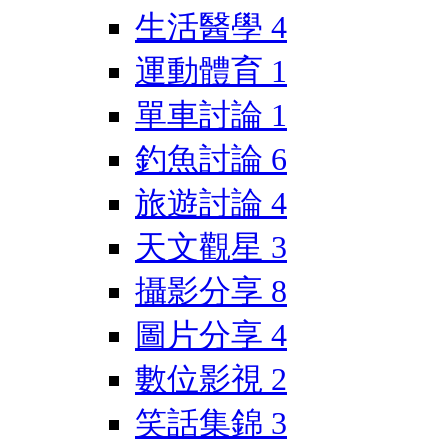
生活醫學
4
運動體育
1
單車討論
1
釣魚討論
6
旅遊討論
4
天文觀星
3
攝影分享
8
圖片分享
4
數位影視
2
笑話集錦
3