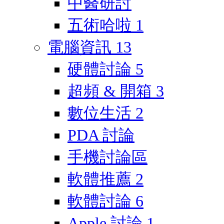
中醫研討
五術哈啦
1
電腦資訊
13
硬體討論
5
超頻 & 開箱
3
數位生活
2
PDA 討論
手機討論區
軟體推薦
2
軟體討論
6
Apple 討論
1