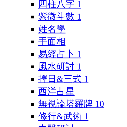
四柱八字
1
紫微斗數
1
姓名學
手面相
易經占卜
1
風水研討
1
擇日&三式
1
西洋占星
無視論塔羅牌
10
修行&武術
1