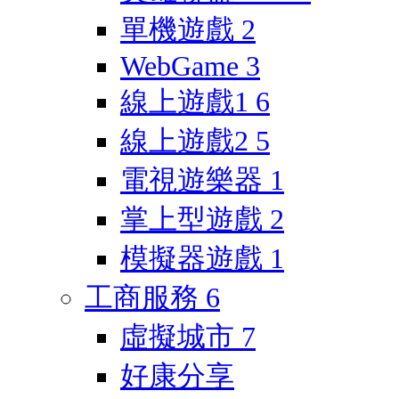
單機遊戲
2
WebGame
3
線上遊戲1
6
線上遊戲2
5
電視遊樂器
1
掌上型遊戲
2
模擬器遊戲
1
工商服務
6
虛擬城市
7
好康分享