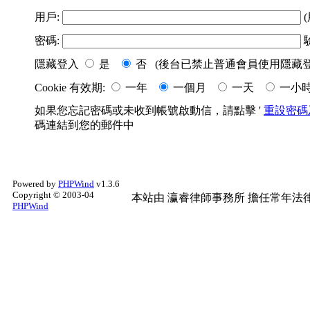
用戶:
(
密碼:
隱藏登入
是
否 (後台已禁止普通會員使用隱藏登
Cookie 有效期:
一年
一個月
一天
一小
如果您忘記密碼或未收到帳號啟動信，請點擊 '
重設密碼
碼連結到您的郵件中
Powered by
PHPWind
v1.3.6
Copyright © 2003-04
本站由
瀛睿律師事務所
擔任常年法律
PHPWind