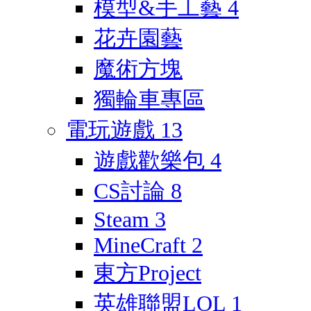
模型&手工藝
4
花卉園藝
魔術方塊
獨輪車專區
電玩遊戲
13
遊戲歡樂包
4
CS討論
8
Steam
3
MineCraft
2
東方Project
英雄聯盟LOL
1