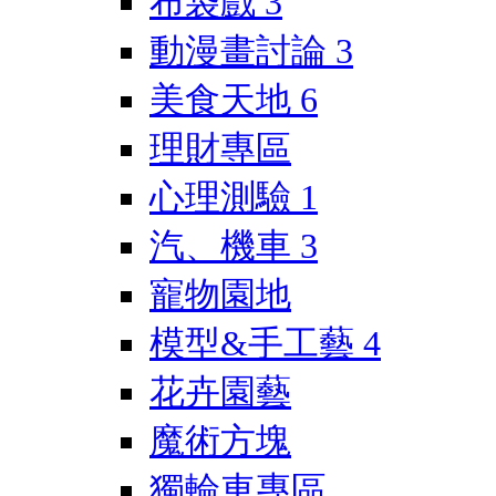
布袋戲
3
動漫畫討論
3
美食天地
6
理財專區
心理測驗
1
汽、機車
3
寵物園地
模型&手工藝
4
花卉園藝
魔術方塊
獨輪車專區