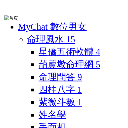
MyChat 數位男女
命理風水
15
星僑五術軟體
4
葫蘆墩命理網
5
命理問答
9
四柱八字
1
紫微斗數
1
姓名學
手面相