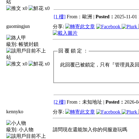
x0
x0
[1 樓]
From：歐洲 |
Posted：
2025-11-01 
guomingjun
分享:
級別:
帳號封鎖
回 覆 鎖 定 ：
x0
x0
此回覆已被鎖定，只有『管理員及回覆
[2 樓]
From：未知地址 |
Posted：
2026-0
kennyko
分享:
級別:
小人物
請問現在還能加入你的伺服遊玩嗎