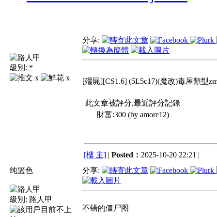
分享:
級別:
*
x
x
[殭屍][CS1.6] (5L5c17)(魔改)毒屋類型zm地
此文章被評分,最近評分記錄
財富:300 (by amore12)
[樓 主]
|
Posted：
2025-10-20 22:21 |
纯篮色
分享:
級別:
路人甲
不错的僵尸图