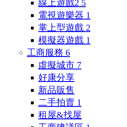
線上遊戲2
5
電視遊樂器
1
掌上型遊戲
2
模擬器遊戲
1
工商服務
6
虛擬城市
7
好康分享
新品販售
二手拍賣
1
租屋&找屋