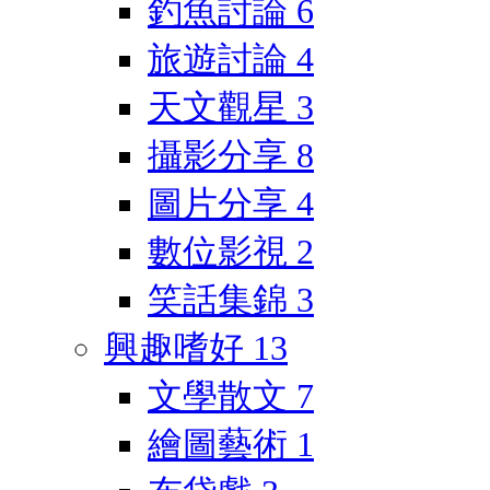
釣魚討論
6
旅遊討論
4
天文觀星
3
攝影分享
8
圖片分享
4
數位影視
2
笑話集錦
3
興趣嗜好
13
文學散文
7
繪圖藝術
1