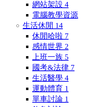
網站架設
4
電腦教學資源
生活休閒
14
休閒哈啦
7
感情世界
2
上班一族
5
國考&法律
7
生活醫學
4
運動體育
1
單車討論
1