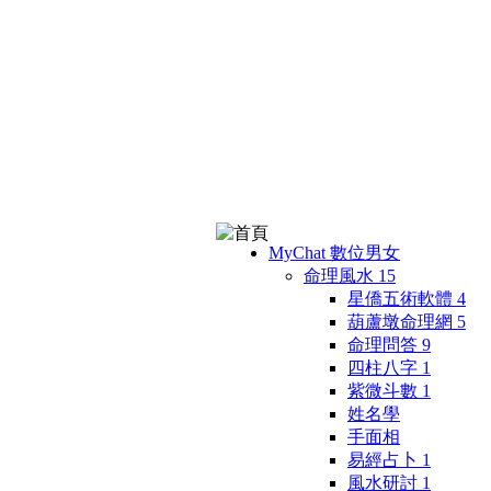
MyChat 數位男女
命理風水
15
星僑五術軟體
4
葫蘆墩命理網
5
命理問答
9
四柱八字
1
紫微斗數
1
姓名學
手面相
易經占卜
1
風水研討
1