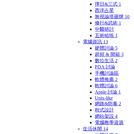
擇日&三式
1
西洋占星
無視論塔羅牌
10
修行&武術
1
中醫研討
五術哈啦
1
電腦資訊
13
硬體討論
5
超頻 & 開箱
3
數位生活
2
PDA 討論
手機討論區
軟體推薦
2
軟體討論
6
Apple 討論
1
Unix-like
網路&防毒
2
程式設計
網站架設
4
電腦教學資源
生活休閒
14