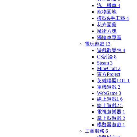
汽、機車
3
寵物園地
模型&手工藝
4
花卉園藝
魔術方塊
獨輪車專區
電玩遊戲
13
遊戲歡樂包
4
CS討論
8
Steam
3
MineCraft
2
東方Project
英雄聯盟LOL
1
單機遊戲
2
WebGame
3
線上遊戲1
6
線上遊戲2
5
電視遊樂器
1
掌上型遊戲
2
模擬器遊戲
1
工商服務
6