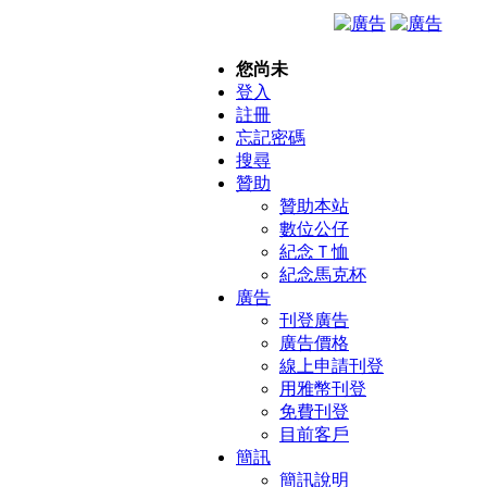
您尚未
登入
註冊
忘記密碼
搜尋
贊助
贊助本站
數位公仔
紀念Ｔ恤
紀念馬克杯
廣告
刊登廣告
廣告價格
線上申請刊登
用雅幣刊登
免費刊登
目前客戶
簡訊
簡訊說明