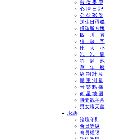
數 位 畫 廊
心 情 日 記
公 益 彩 券
送生日蛋糕
俄羅斯方塊
四 川 省
猜 數 字
比 大 小
泡 泡 龍
許 願 池
萬 年 曆
經 期 計 算
體 重 測 量
音 樂 點 播
衛 星 地 圖
時間戳字幕
男女聊天室
求助
論壇守則
會員等級
會員權限