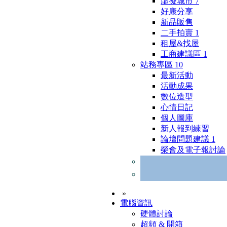
虛擬城市
7
好康分享
新品販售
二手拍賣
1
租屋&找屋
工商建議區
1
站務專區
10
最新活動
活動成果
數位造型
心情日記
個人圖庫
新人報到練習
論壇問題建議
1
榮會及電子報討論
»
電腦資訊
硬體討論
超頻 & 開箱