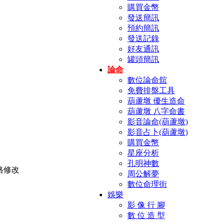
購買金幣
發送簡訊
預約簡訊
發送記錄
好友通訊
罐頭簡訊
論命
數位論命舘
免費排盤工具
葫蘆墩 優生造命
葫蘆墩 八字命書
影音論命(葫蘆墩)
影音占卜(葫蘆墩)
購買金幣
星座分析
孔明神數
周公解夢
數位命理街
娛樂
影 像 行 腳
數 位 造 型