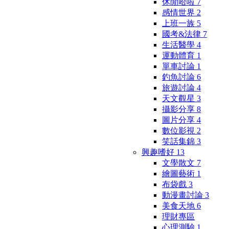
休閒哈啦
7
感情世界
2
上班一族
5
國考&法律
7
生活醫學
4
運動體育
1
單車討論
1
釣魚討論
6
旅遊討論
4
天文觀星
3
攝影分享
8
圖片分享
4
數位影視
2
笑話集錦
3
興趣嗜好
13
文學散文
7
繪圖藝術
1
布袋戲
3
動漫畫討論
3
美食天地
6
理財專區
心理測驗
1