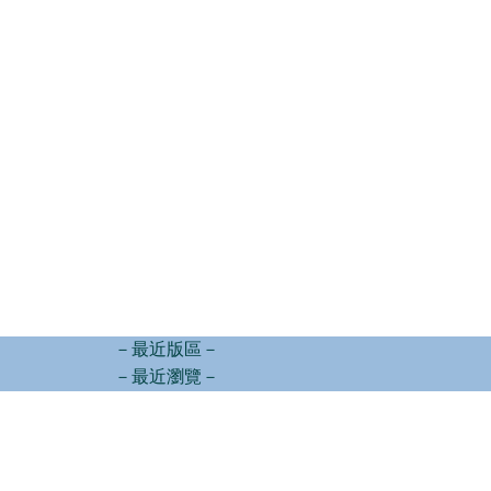
－最近版區－
－最近瀏覽－