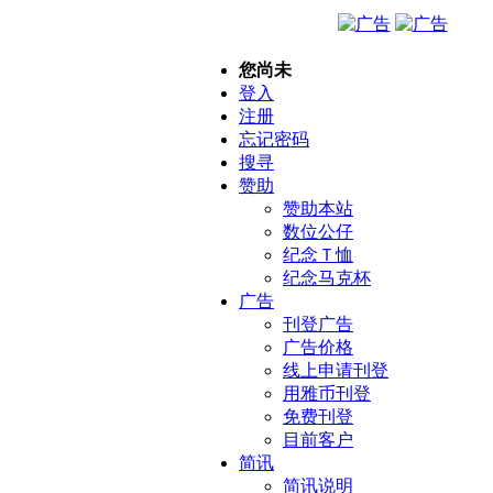
您尚未
登入
注册
忘记密码
搜寻
赞助
赞助本站
数位公仔
纪念Ｔ恤
纪念马克杯
广告
刊登广告
广告价格
线上申请刊登
用雅币刊登
免费刊登
目前客户
简讯
简讯说明