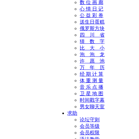
数 位 画 廊
心 情 日 记
公 益 彩 券
送生日蛋糕
俄罗斯方块
四 川 省
猜 数 字
比 大 小
泡 泡 龙
许 愿 池
万 年 历
经 期 计 算
体 重 测 量
音 乐 点 播
卫 星 地 图
时间戳字幕
男女聊天室
求助
论坛守则
会员等级
会员权限