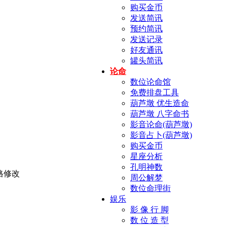
购买金币
发送简讯
预约简讯
发送记录
好友通讯
罐头简讯
论命
数位论命馆
免费排盘工具
葫芦墩 优生造命
葫芦墩 八字命书
影音论命(葫芦墩)
影音占卜(葫芦墩)
购买金币
星座分析
孔明神数
周公解梦
数位命理街
娱乐
影 像 行 脚
数 位 造 型