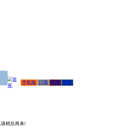
手机版
订阅
地图
繁体
 ,请稍后再来!