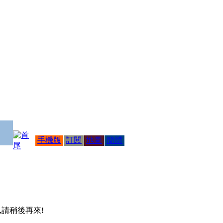
手機版
訂閱
地圖
簡體
 ,請稍後再來!