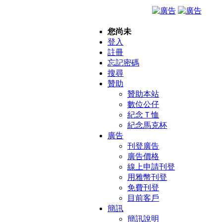
您尚未
登入
註冊
忘記密碼
搜尋
贊助
贊助本站
數位公仔
紀念Ｔ恤
紀念馬克杯
廣告
刊登廣告
廣告價格
線上申請刊登
用雅幣刊登
免費刊登
目前客戶
簡訊
簡訊說明