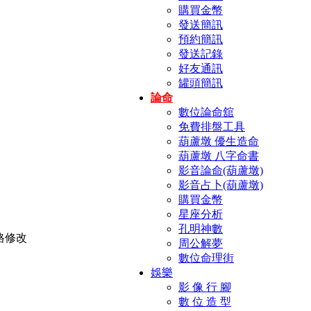
購買金幣
發送簡訊
預約簡訊
發送記錄
好友通訊
罐頭簡訊
論命
數位論命舘
免費排盤工具
葫蘆墩 優生造命
葫蘆墩 八字命書
影音論命(葫蘆墩)
影音占卜(葫蘆墩)
購買金幣
星座分析
孔明神數
周公解夢
數位命理街
娛樂
影 像 行 腳
數 位 造 型