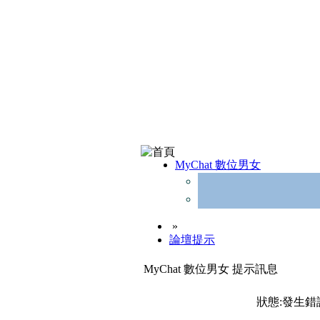
MyChat 數位男女
»
論壇提示
MyChat 數位男女 提示訊息
狀態:發生錯誤