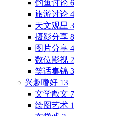
钓鱼讨论
6
旅游讨论
4
天文观星
3
摄影分享
8
图片分享
4
数位影视
2
笑话集锦
3
兴趣嗜好
13
文学散文
7
绘图艺术
1