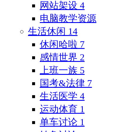
网站架设
4
电脑教学资源
生活休闲
14
休闲哈啦
7
感情世界
2
上班一族
5
国考&法律
7
生活医学
4
运动体育
1
单车讨论
1