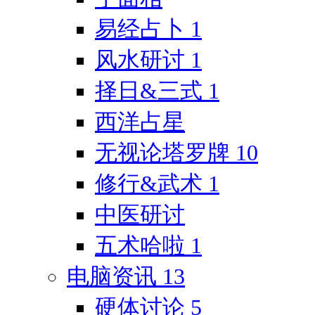
易经占卜
1
风水研讨
1
择日&三式
1
西洋占星
无视论塔罗牌
10
修行&武术
1
中医研讨
五术哈啦
1
电脑资讯
13
硬体讨论
5