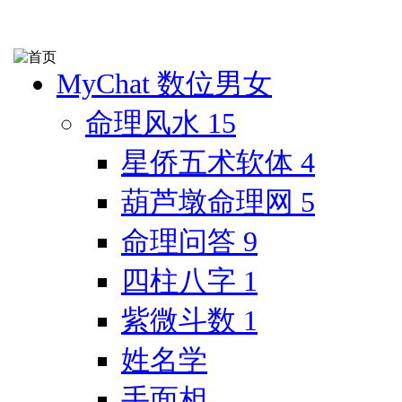
MyChat 数位男女
命理风水
15
星侨五术软体
4
葫芦墩命理网
5
命理问答
9
四柱八字
1
紫微斗数
1
姓名学
手面相