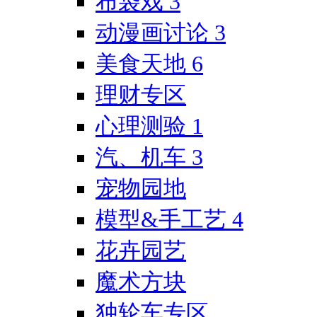
布袋戏
3
动漫画讨论
3
美食天地
6
理财专区
心理测验
1
汽、机车
3
宠物园地
模型&手工艺
4
花卉园艺
魔术方块
独轮车专区