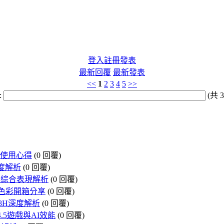
登入
註冊
發表
最新回覆
最新發表
<<
1
2
3
4
5
>>
:
(共 3
w龍蝦使用心得
(0 回覆)
箱深度解析
(0 回覆)
產力與綜合表現解析
(0 回覆)
與鮮豔色彩開箱分享
(0 回覆)
 388H深度解析
(0 回覆)
 4.5遊戲與AI效能
(0 回覆)