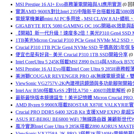
MSI Prestige 16 AI+ Evo商務筆電開箱與AI應用實測
(0 回
實測AMD 9600X對比Intel 235中階新平台搭載技嘉508
電競掌機兼顧mini AI PC多用途 - MSI CLAW 8 AI+
GIGABYTE RTX 5080 GAMING OC 16G開箱4K效
【開箱】新一代升級！速度多2倍！美光P310 Gen4 SSD Micr
1TB美光Micron Crucial P310 PCle Gen4 NVMe 
Crucial P310 1TB PCIe Gen4 NVMe SSD 平價高效5
便宜也是有好貨~ 美光 Crucial P310 1TB SSD開箱分享
(
Intel CoreUltra 5 245K搭載MSI Z890 0x114與ASRock B570
MSI Prestige 16 AI Evo搭載Intel Core Ultra 9 285H
美洲獅COUGAR REVENGER PRO 4K無線電競
ViewSonic VG2757V-2K內建視訊鏡頭與多功能腳架開
Intel Arc B580搭載XeSS 2對比A750、4060Ti效能解析
(0
最新最快版本競速誕生！美光記憶體 Micron Crucial PRO D
AMD Ryzen 9 9900X搭載BIOSTAR X870E VALKYRI
Crucial PRO DDR5 6400 32GB Kit 支援XMP EXP
ASUS RT-BE86U BE6800 WiFi 7無線路由器 兼顧新世代Wi
風冷實測Intel Core Ultra 9 285K搭載Z890 AORUS MAST
ViewSonic VX2758A-2K-PRO-3搭載2K與240Hz電競螢