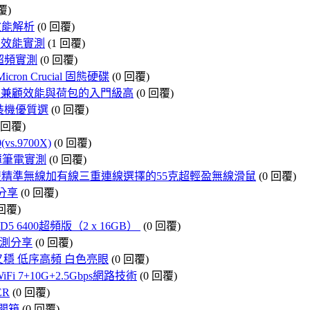
覆)
0效能解析
(0 回覆)
續航、效能實測
(1 回覆)
能與超頻實測
(0 回覆)
on Crucial 固態硬碟
(0 回覆)
M.2 SSD，兼顧效能與荷包的入門級高
(0 回覆)
年保 裝機優質選
(0 回覆)
0 回覆)
(vs.9700X)
(0 回覆)
商務輕薄筆電實測
(0 回覆)
滑鼠，雙精準無線加有線三重連線選擇的55克超輕盈無線滑鼠
(0 回覆)
箱分享
(0 回覆)
 回覆)
5 6400超頻版（2 x 16GB）
(0 回覆)
E實測分享
(0 回覆)
O 能超又穩 低序高頻 白色亮眼
(0 回覆)
Fi 7+10G+2.5Gbps網路技術
(0 回覆)
ER
(0 回覆)
幕開箱
(0 回覆)