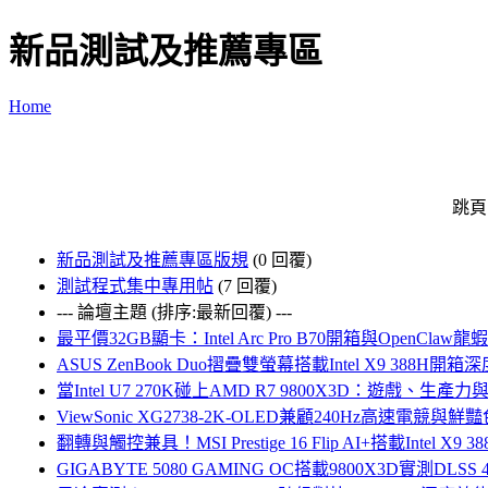
新品測試及推薦專區
Home
跳頁
新品測試及推薦專區版規
(0 回覆)
測試程式集中專用帖
(7 回覆)
--- 論壇主題 (排序:最新回覆) ---
最平價32GB顯卡：Intel Arc Pro B70開箱與OpenCla
ASUS ZenBook Duo摺疊雙螢幕搭載Intel X9 388H開
當Intel U7 270K碰上AMD R7 9800X3D：遊戲、生
ViewSonic XG2738-2K-OLED兼顧240Hz高速電競
翻轉與觸控兼具！MSI Prestige 16 Flip AI+搭載Intel X9
GIGABYTE 5080 GAMING OC搭載9800X3D實測DLSS