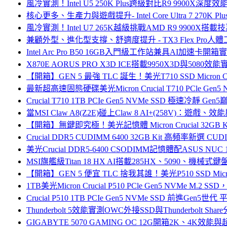
風冷實測！Intel U5 250K Plus跨級對比R9 9900X深度
核心更多、生產力與遊戲提升- Intel Core Ultra 7 270K 
風冷實測！Intel U7 265K越級挑戰AMD R9 9900X搭載
兼顧外型、進化型支撐、舒適度提升 - TX3 Flex Pro人
Intel Arc Pro B50 16GB入門級工作站兼具AI加速卡開箱
X870E AORUS PRO X3D ICE搭載9950X3D與5080效能
【開箱】GEN 5 最強 TLC 誕生！美光T710 SSD Micron C
最新超高速固態硬碟美光Micron Crucial T710 PCle Gen
Crucial T710 1TB PCIe Gen5 NVMe SSD 極速冷靜 Ge
當MSI Claw A8(Z2E)碰上Claw 8 AI+(258V)：遊
【開箱】無鍵即究極！美光記憶體 Micron Crucial 32GB Kit
Crucial DDR5 CUDIMM 6400 32GB Kit 高頻率新
美光Crucial DDR5-6400 CSODIMM記憶體配ASUS NUC
MSI旗艦級Titan 18 HX AI搭載285HX、5090、機械
【開箱】GEN 5 便宜 TLC 捨我其誰！美光P510 SSD Micro
1TB美光Micron Crucial P510 PCle Gen5 NVMe M
Crucial P510 1TB PCIe Gen5 NVMe SSD 前進Ge
Thunderbolt 5效能實測OWC外接SSD與Thunderbolt Shar
GIGABYTE 5070 GAMING OC 12G開箱2K、4K效能