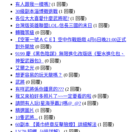
有人跟我一樣嗎?
(1 回覆)
30級副本淄博撤退戰
(1 回覆)
各位大大喜愛什麼武將呢?
(1 回覆)
台灣版英雄聯盟LOL-信長三國的末日
(1 回覆)
轉職等級
(0 回覆)
【空軍一號ＡＣＥ】空中作戰遊戲 4月6日晚21:00正式
對外開放
(0 回覆)
9199 慶《黑色陰謀》無限進化改版送《聖水進化包、
神聖武器包》
(0 回覆)
艾爾之光
(0 回覆)
想更容易的玩天龍嗎？
(0 回覆)
武將
(0 回覆)
有咩武將係你鍾意的???
(2 回覆)
我又來拍好多照片了~~一定要看的啦
(9 回覆)
請問有人玩[星海爭霸2]嗎@_@?
(4 回覆)
精選圖片
(1 回覆)
10隻武將...
(1 回覆)
60副本 【黃巾終章反擊狼煙】詳細解法
(1 回覆)
LV79 貂蟬（6技詳解）
(1 回覆)