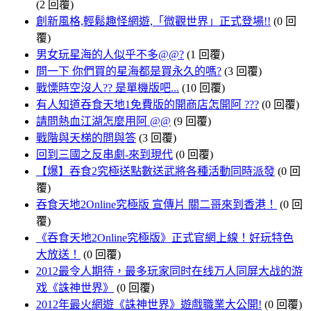
(2 回覆)
創新風格,輕鬆趣怪網遊,「微觀世界」正式登場!!
(0 回
覆)
男女玩星海的人似乎不多@@?
(1 回覆)
問一下 你們買的星海都是買永久的嗎?
(3 回覆)
戰慄時空沒人?? 是單機版吧...
(10 回覆)
有人知道吞食天地1免費版的開商店怎開阿 ???
(0 回覆)
請問熱血江湖怎麼用阿 @@
(9 回覆)
戰階與天梯的問與答
(3 回覆)
回到三國之反串劇-來到現代
(0 回覆)
【爆】吞食2究極送點數送武將各種活動同時派發
(0 回
覆)
吞食天地2Online究極版 宣傳片 關二哥來到香港！
(0 回
覆)
《吞食天地2Online究極版》正式官網上線！好玩特色
大放送！
(0 回覆)
2012最令人期待，最多玩家同时在线万人同屏大战的游
戏《誅神世界》
(0 回覆)
2012年最火網遊《誅神世界》遊戲職業大公開!
(0 回覆)