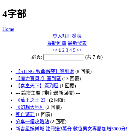
4字部
Home
登入
註冊
發表
最新回覆
最新發表
<<
1
2
3
4
5
>>
跳頁:
(共 7 頁)
【STING 致命衝突】簽到處
(8 回覆)
【魔力寶貝2】簽到區
(13 回覆)
【秦皇天下】簽到區
(1 回覆)
--- 論壇主題 (排序:最新回覆) ---
《萬王之王 2》
(2 回覆)
《幻想大地》
(2 回覆)
死亡懲罰
(1 回覆)
分享一個攻略站
(2 回覆)
新吉星娛樂城 註冊送3萬分 數位男女專屬加贈5000分!