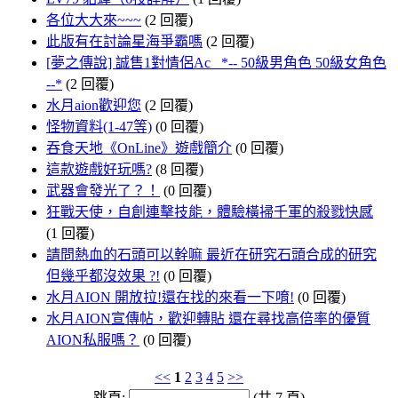
各位大大來~~~
(2 回覆)
此版有在討論星海爭霸嗎
(2 回覆)
[夢之傳說] 誠售1對情侶Ac *-- 50級男角色 50級女角色
--*
(2 回覆)
水月aion歡迎您
(2 回覆)
怪物資料(1-47等)
(0 回覆)
吞食天地《OnLine》遊戲簡介
(0 回覆)
這款遊戲好玩嗎?
(8 回覆)
武器會發光了？！
(0 回覆)
狂戰天使，自創連擊技能，體驗橫掃千軍的殺戮快感
(1 回覆)
請問熱血的石頭可以幹嘛 最近在研究石頭合成的研究
但幾乎都沒效果 ?!
(0 回覆)
水月AION 開放拉!還在找的來看一下唷!
(0 回覆)
水月AION宣傳帖，歡迎轉貼 還在尋找高倍率的優質
AION私服嗎？
(0 回覆)
<<
1
2
3
4
5
>>
跳頁:
(共 7 頁)