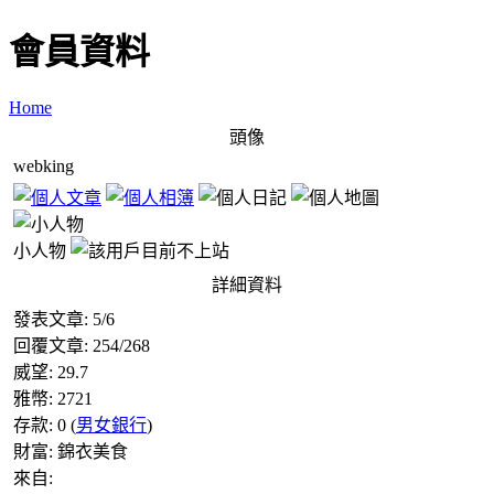
會員資料
Home
頭像
webking
小人物
詳細資料
發表文章:
5
/
6
回覆文章:
254
/
268
威望:
29.7
雅幣:
2721
存款:
0
(
男女銀行
)
財富:
錦衣美食
來自: