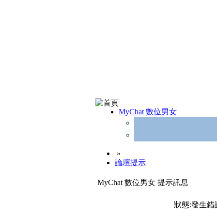
MyChat 數位男女
»
論壇提示
MyChat 數位男女 提示訊息
狀態:發生錯誤