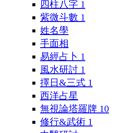
四柱八字
1
紫微斗數
1
姓名學
手面相
易經占卜
1
風水研討
1
擇日&三式
1
西洋占星
無視論塔羅牌
10
修行&武術
1