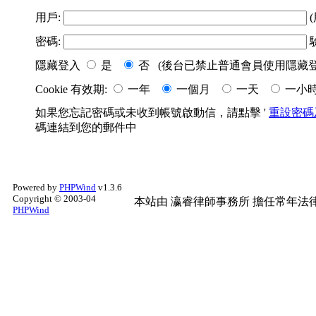
用戶:
(
密碼:
隱藏登入
是
否 (後台已禁止普通會員使用隱藏登
Cookie 有效期:
一年
一個月
一天
一小
如果您忘記密碼或未收到帳號啟動信，請點擊 '
重設密碼
碼連結到您的郵件中
Powered by
PHPWind
v1.3.6
Copyright © 2003-04
本站由
瀛睿律師事務所
擔任常年法律
PHPWind