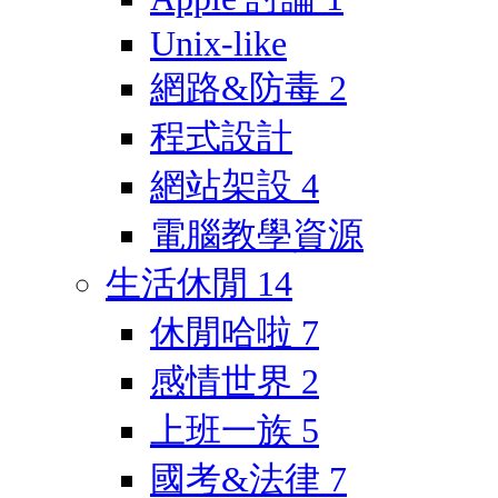
Unix-like
網路&防毒
2
程式設計
網站架設
4
電腦教學資源
生活休閒
14
休閒哈啦
7
感情世界
2
上班一族
5
國考&法律
7