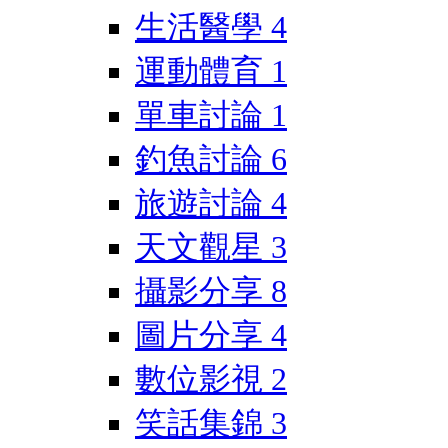
生活醫學
4
運動體育
1
單車討論
1
釣魚討論
6
旅遊討論
4
天文觀星
3
攝影分享
8
圖片分享
4
數位影視
2
笑話集錦
3