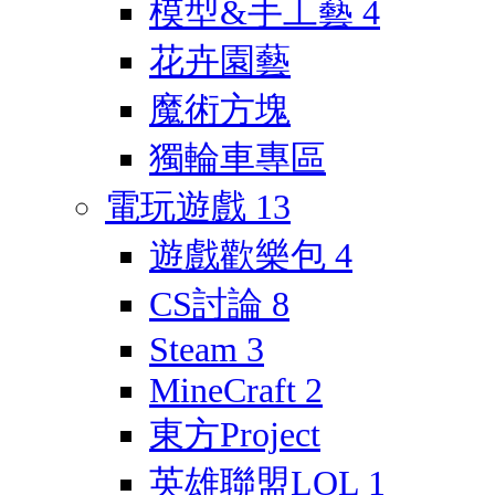
模型&手工藝
4
花卉園藝
魔術方塊
獨輪車專區
電玩遊戲
13
遊戲歡樂包
4
CS討論
8
Steam
3
MineCraft
2
東方Project
英雄聯盟LOL
1