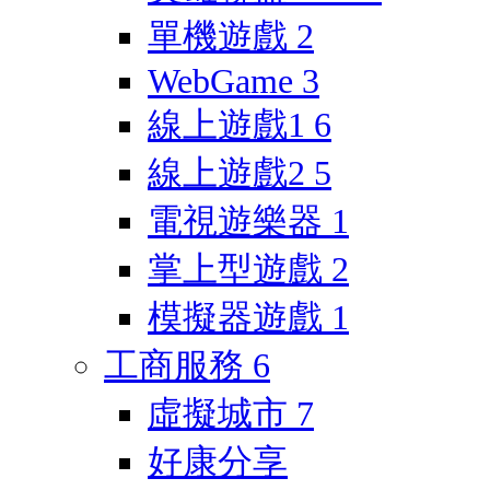
單機遊戲
2
WebGame
3
線上遊戲1
6
線上遊戲2
5
電視遊樂器
1
掌上型遊戲
2
模擬器遊戲
1
工商服務
6
虛擬城市
7
好康分享