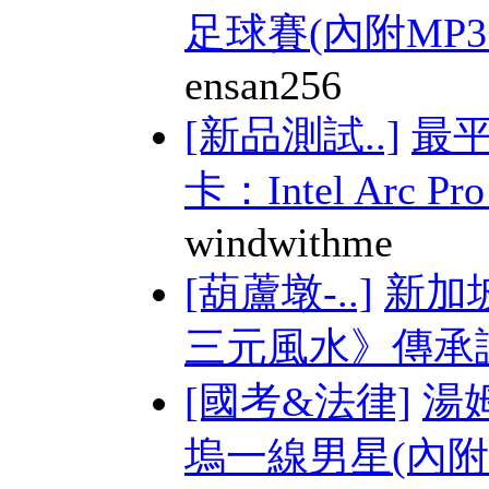
足球賽(內附MP3+
ensan256
[新品測試..]
最平
卡：Intel Arc Pro 
windwithme
[葫蘆墩-..]
新加
三元風水》傳承課 
[國考&法律]
湯
塢一線男星(內附M