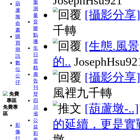
JosephHsu921
重
葫
測
蘆
[攝影分享
量
墩
音
命
千轉
樂
書
點
購
播
[生態.風景
買
生
簡
日
訊
的..
JosephHsu92
蛋
數
糕
位
[攝影分享
廣
公
告
仔
刊
風裡九千轉
登
四
[葫蘆墩-..]
免費專
川
區
省
公
的延續，更是實
影
益
像
彩
墩
行
券