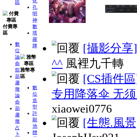
化
區
孔
明
神
付費專
數
區
塔
羅
數
[攝影分享
牌
位
論
^^
風裡九千轉
命
舘
雅幣專
[CS插件區
葫
區
蘆
數
墩
专用降落伞 无
位
論
造
命
xiaowei0776
型
葫
許
蘆
[生態.風景
願
墩
池
占
體
卜