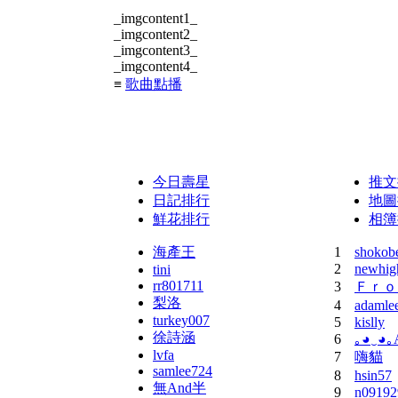
_imgcontent1_
_imgcontent2_
_imgcontent3_
_imgcontent4_
≡
歌曲點播
sub380
點播
《上帝也哭泣(王傑) by top1
今日壽星
推文
日記排行
地圖
鮮花排行
相簿
海產王
1
shokob
2
newhig
tini
rr801711
3
Ｆｒｏ
梨洛
4
adamle
turkey007
5
kislly
徐詩涵
6
｡◕‿◕｡
lvfa
7
嗨貓
samlee724
8
hsin57
無And半
9
n09192