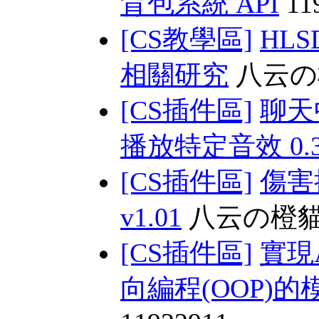
背包系統 API
11
[CS教學區]
HLSD
相關研究
八云の
[CS插件區]
聊天
播放特定音效 0.3 
[CS插件區]
傷害
v1.01
八云の橙
[CS插件區]
實現
向編程(OOP)的模塊