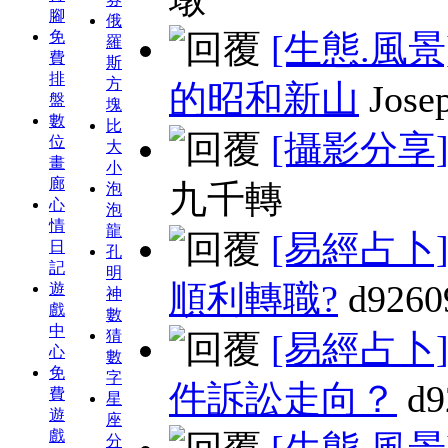
腳
俄
免
[生態.風景
羅
費
斯
排
方
的昭和新山
Jose
盤
塊
數
比
[攝影分享
位
大
畫
小
廊
九千轉
泡
心
泡
情
龍
[易經占卜
日
孔
記
明
順利轉職?
d9260
遊
神
戲
數
中
猜
[易經占卜
心
數
免
字
件訴訟走向？
d9
費
星
遊
座
戲
分