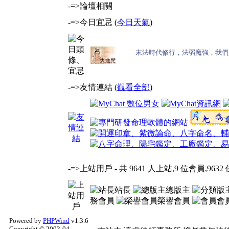
-=>論壇相關
-=>今日宜忌 (
今日天氣
)
-=>友情連結 (
觀看全部
)
-=>上站用戶
- 共 9641 人上站,9 位會員,9632 
站長
總版主
務會員
榮譽會員
會
Powered by
PHPWind
v1.3.6
Copyright © 2003-04