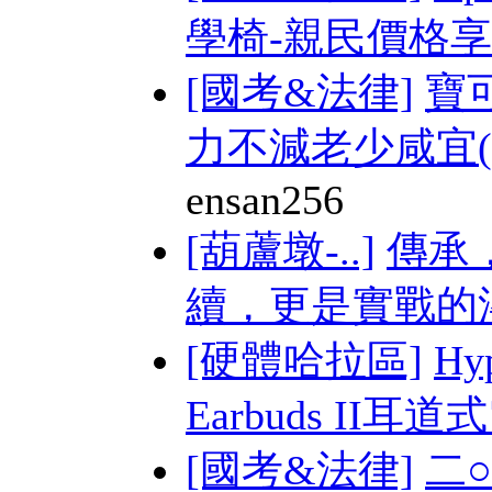
學椅-親民價格享受
[國考&法律]
寶
力不減老少咸宜(附
ensan256
[葫蘆墩-..]
傳承
續，更是實戰的
[硬體哈拉區]
Hy
Earbuds II耳道式
[國考&法律]
二