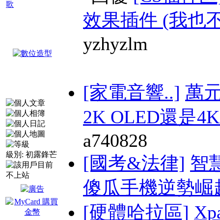
歌
效果插件 (我也不
yzhyzlm
[家電音響..]
萬
2K OLED還是4K 
a740828
級別:
初露鋒芒
[國考&法律]
智
傻瓜手機逆勢崛起(
[硬體哈拉區]
Xp