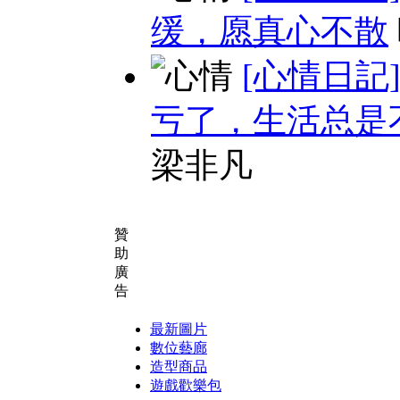
缓，愿真心不散
[心情日記
亏了，生活总是
梁非凡
贊
助
廣
告
最新圖片
數位藝廊
造型商品
遊戲歡樂包