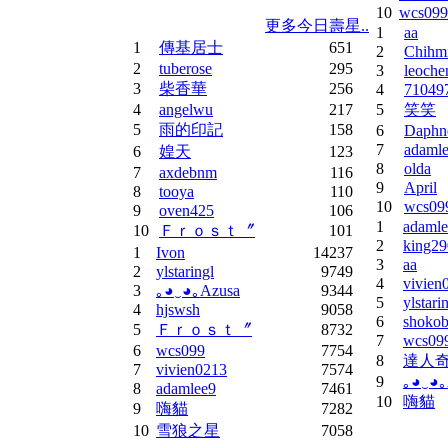
10
wcs099
更多今日壽星..
1
aa
1
傳基居士
651
2
Chihm
2
tuberose
295
3
leoche
3
柴香華
256
4
71049
4
angelwu
217
5
笑笑
5
雨的印記
158
6
Daphn
7
adaml
6
媓天
123
8
olda
7
axdebnm
116
9
April
8
tooya
110
10
wcs09
9
oven425
106
1
adamle
10
Ｆｒｏｓｔ〞
101
2
king29
1
Ivon
14237
3
aa
2
ylstaringl
9749
4
vivien
3
｡◕‿◕｡Azusa
9344
5
ylstari
4
hjswsh
9058
6
shoko
5
Ｆｒｏｓｔ〞
8732
7
wcs09
6
wcs099
7754
8
達人
7
vivien0213
7574
9
｡◕‿◕｡
8
adamlee9
7461
10
嗨貓
9
嗨貓
7282
10
雪狼之星
7058