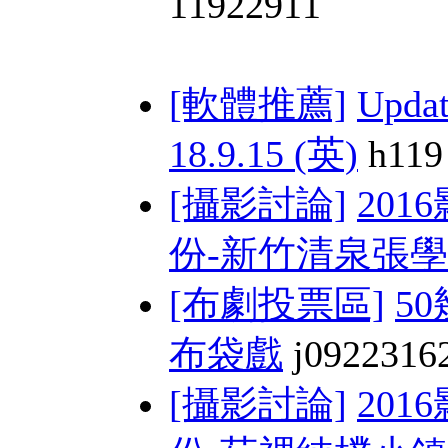
11922911
[軟體推薦]
Upda
18.9.15 (英)
h119
[攝影討論]
201
份-新竹清泉張學 
[布劇投票區]
5
布袋戲
j0922316
[攝影討論]
201