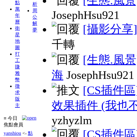
[生態.風景
點
析
萬
周
JosephHsu921
年
公
曆
解
[攝影分享
衛
夢
星
千轉
地
圖
打
[生態.風景
工
賺
海
JosephHsu921
雅
幣
徵
[CS插件區
求
版
效果插件 (我也不
主
yzhyzlm
≡ 今日
焦點會員
[CS插件區
yanshiou
<-
點