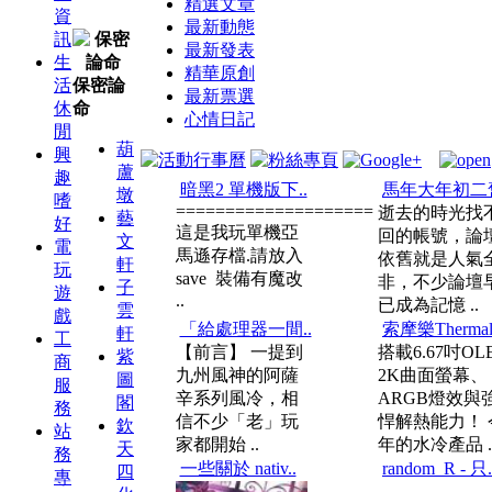
精選文章
資
最新動態
訊
最新發表
生
精華原創
活
保密論
最新票選
休
命
心情日記
閒
葫
興
蘆
趣
暗黑2 單機版下..
馬年大年初二舊
墩
嗜
====================
逝去的時光找
藝
好
這是我玩單機亞
回的帳號，論
文
電
馬遜存檔.請放入
依舊就是人氣
軒
玩
save 裝備有魔改
非，不少論壇
子
遊
..
已成為記憶 ..
雲
戲
「給處理器一間..
索摩樂Thermal
軒
工
【前言】 一提到
搭載6.67吋OL
紫
商
九州風神的阿薩
2K曲面螢幕、
圖
服
辛系列風冷，相
ARGB燈效與
閣
務
信不少「老」玩
悍解熱能力！ 
欽
站
家都開始 ..
年的水冷產品 .
天
務
一些關於 nativ..
random_R - 只.
四
專