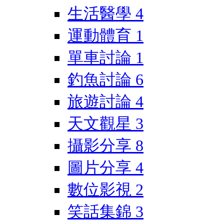
生活醫學
4
運動體育
1
單車討論
1
釣魚討論
6
旅遊討論
4
天文觀星
3
攝影分享
8
圖片分享
4
數位影視
2
笑話集錦
3