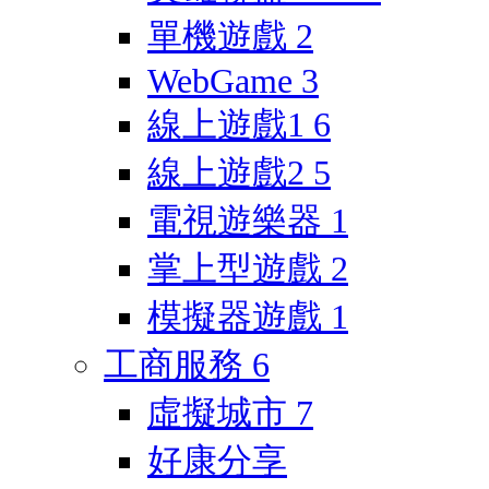
單機遊戲
2
WebGame
3
線上遊戲1
6
線上遊戲2
5
電視遊樂器
1
掌上型遊戲
2
模擬器遊戲
1
工商服務
6
虛擬城市
7
好康分享