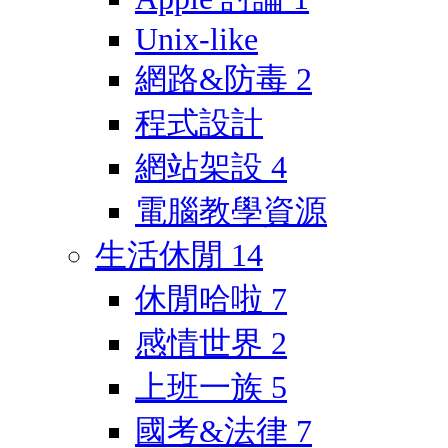
Unix-like
網路&防毒
2
程式設計
網站架設
4
電腦教學資源
生活休閒
14
休閒哈啦
7
感情世界
2
上班一族
5
國考&法律
7