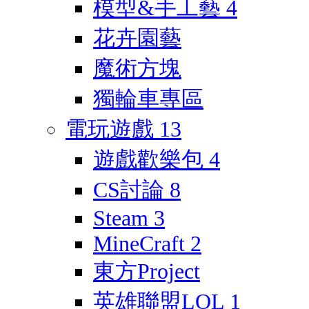
模型&手工藝
4
花卉園藝
魔術方塊
獨輪車專區
電玩遊戲
13
遊戲歡樂包
4
CS討論
8
Steam
3
MineCraft
2
東方Project
英雄聯盟LOL
1