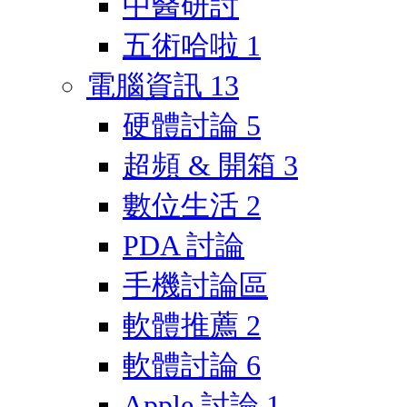
中醫研討
五術哈啦
1
電腦資訊
13
硬體討論
5
超頻 & 開箱
3
數位生活
2
PDA 討論
手機討論區
軟體推薦
2
軟體討論
6
Apple 討論
1