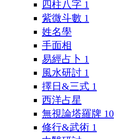
四柱八字
1
紫微斗數
1
姓名學
手面相
易經占卜
1
風水研討
1
擇日&三式
1
西洋占星
無視論塔羅牌
10
修行&武術
1