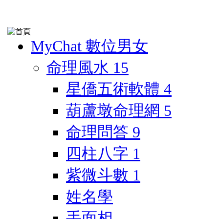
MyChat 數位男女
命理風水
15
星僑五術軟體
4
葫蘆墩命理網
5
命理問答
9
四柱八字
1
紫微斗數
1
姓名學
手面相