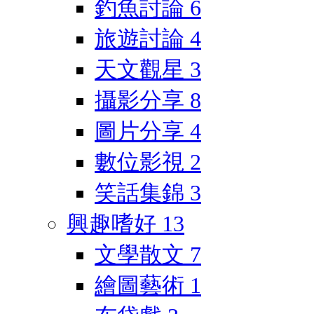
釣魚討論
6
旅遊討論
4
天文觀星
3
攝影分享
8
圖片分享
4
數位影視
2
笑話集錦
3
興趣嗜好
13
文學散文
7
繪圖藝術
1