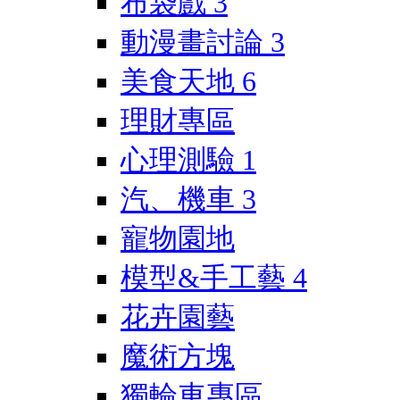
布袋戲
3
動漫畫討論
3
美食天地
6
理財專區
心理測驗
1
汽、機車
3
寵物園地
模型&手工藝
4
花卉園藝
魔術方塊
獨輪車專區