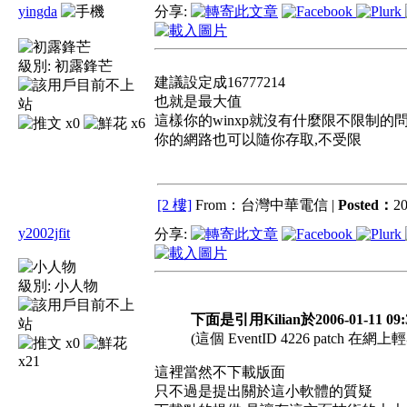
yingda
分享:
級別:
初露鋒芒
建議設定成16777214
也就是最大值
這樣你的winxp就沒有什麼限不限制的
x0
x6
你的網路也可以隨你存取,不受限
[2 樓]
From：台灣中華電信 |
Posted：
20
y2002jfit
分享:
級別:
小人物
下面是引用Kilian於2006-01-11 09
(這個 EventID 4226 patc
x0
x21
這裡當然不下載版面
只不過是提出關於這小軟體的質疑