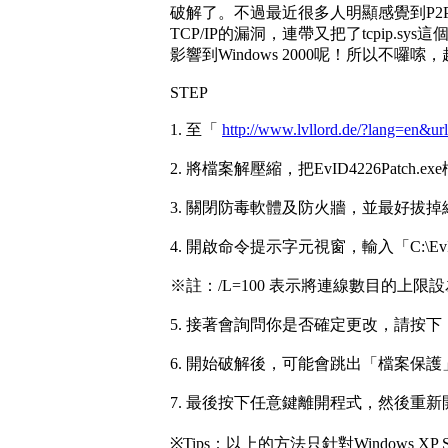
破解了。不過最近很多人明顯感覺到P2P
TCP/IP的漏洞，連帶又把了tcpip
影響到Windows 2000呢！所以不囉
STEP
1. 至「
http://www.lvllord.de/?lang=en&u
2. 將檔案解壓縮，把EvID4226Patc
3. 關閉防毒軟體及防火牆，並最好拔掉
4. 開啟命令提示字元視窗，輸入「C:\EvID4
※註：/L=100 表示將連線數目的上
5. 接著會詢問你是否確定更改，請按
6. 開始破解後，可能會跳出「檔案保
7. 最後按下任意鍵離開程式，然後重
※Tips：以上的方法只針對Windows