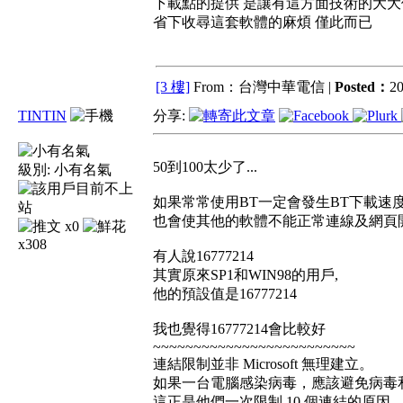
下載點的提供 是讓有這方面技術的大大
省下收尋這套軟體的麻煩 僅此而已
[3 樓]
From：台灣中華電信 |
Posted：
20
TINTIN
分享:
50到100太少了...
級別:
小有名氣
如果常常使用BT一定會發生BT下載速度
也會使其他的軟體不能正常連線及網頁
x0
x308
有人說16777214
其實原來SP1和WIN98的用戶,
他的預設值是16777214
我也覺得16777214會比較好
~~~~~~~~~~~~~~~~~~~~~~~~~
連結限制並非 Microsoft 無理建立。
如果一台電腦感染病毒，應該避免病毒
這正是他們一次限制 10 個連結的原因