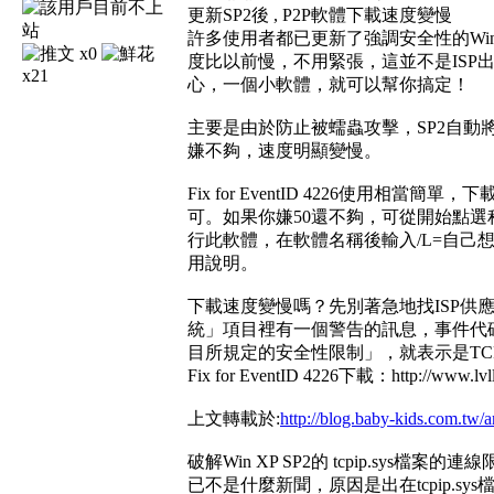
更新SP2後 , P2P軟體下載速度變慢
許多使用者都已更新了強調安全性的Wind
x0
度比以前慢，不用緊張，這並不是ISP出問
x21
心，一個小軟體，就可以幫你搞定！
主要是由於防止被蠕蟲攻擊，SP2自動將T
嫌不夠，速度明顯變慢。
Fix for EventID 4226使用相
可。如果你嫌50還不夠，可從開始點
行此軟體，在軟體名稱後輸入/L=自己
用說明。
下載速度變慢嗎？先別著急地找ISP
統」項目裡有一個警告的訊息，事件代碼是4
目所規定的安全性限制」，就表示是TCP
Fix for EventID 4226下載：http://www.lvll
上文轉載於:
http://blog.baby-kids.com.tw/
破解Win XP SP2的 tcpip.sys檔
已不是什麼新聞，原因是出在tcpip.