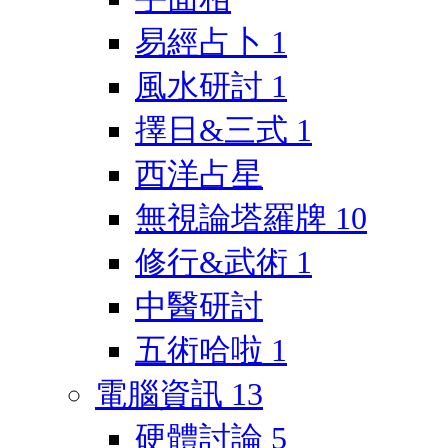
易經占卜
1
風水研討
1
擇日&三式
1
西洋占星
無視論塔羅牌
10
修行&武術
1
中醫研討
五術哈啦
1
電腦資訊
13
硬體討論
5