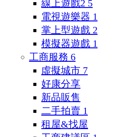
線上遊戲2
5
電視遊樂器
1
掌上型遊戲
2
模擬器遊戲
1
工商服務
6
虛擬城市
7
好康分享
新品販售
二手拍賣
1
租屋&找屋