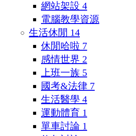
網站架設
4
電腦教學資源
生活休閒
14
休閒哈啦
7
感情世界
2
上班一族
5
國考&法律
7
生活醫學
4
運動體育
1
單車討論
1