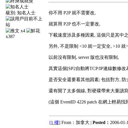
級別:
知名人士
你不用 P2P 就不需要改,
就算用 P2P 也不一定要改,
x4
下載速度涉及多種因素, 這個只是其中之
x387
另外, 不是限制 <10 就一定安全, >10 
以前沒有限制, server 版也沒有限制,
其實這個[SP2自動將TCP/IP連線數修改為10
是否安全還要看其他因素; 包括對方, 
還有開了太多個線, 對硬碟帶來大量讀寫
(這個 EventID 4226 patch 在網
[1 樓]
From：加拿大 |
Posted：
2006-01-1