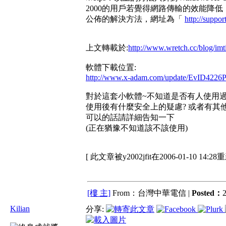
2000的用戶若覺得網路傳輸的效能降
公佈的解決方法，網址為「
http://suppo
上文轉載於:
http://www.wretch.cc/blog/i
軟體下載位置:
http://www.x-adam.com/update/EvID4226P
對於這套小軟體~不知道是否有人使用過
使用後有什麼安全上的疑慮? 或者有其
可以的話請詳細告知一下
(正在猶豫不知道該不該使用)
[ 此文章被y2002jfit在2006-01-10 14:2
[樓 主]
From：台灣中華電信 |
Posted：
2
Kilian
分享: