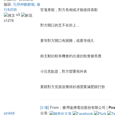
版區:
孔明神數解籤
,
修
行&武術
官鬼青龍，對方長相或才能值得喜歡
x3
x1276
對方開口的爻不在卦上，
要等對方開口有困難，或要等很久
妳主動比較有機會約出遊比較會被答應
小注意點是，對方蠻重視外表
要跟對方見面並獲得好感需要減肥跟打扮
[2 樓]
From：臺灣遠傳電信股份有限公司 |
Po
pink68
分享: