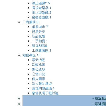
線上遊戲2
5
電視遊樂器
1
掌上型遊戲
2
模擬器遊戲
1
工商服務
6
虛擬城市
7
好康分享
新品販售
二手拍賣
1
租屋&找屋
工商建議區
1
站務專區
10
最新活動
活動成果
數位造型
心情日記
個人圖庫
新人報到練習
論壇問題建議
1
榮會及電子報討論
－最近版
－最近瀏