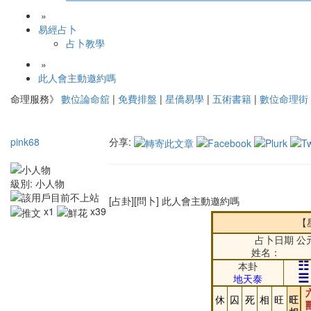
»
易經占卜
占卜教學
»
此人會主動邀約嗎
命理服務》
數位論命舘
|
免費排盤
|
星僑易學
|
五術書籍
|
數位命理街
pink68
分享:
級別:
小人物
[占卦][問卜] 此人會主動邀約嗎
x1
x39
【
占卜日期 公元
姓名：
☷
本卦
☰
地天泰
休
囚
死
相
旺
旺