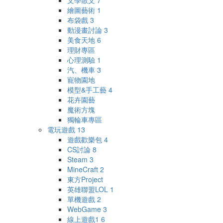
文學散文
7
繪圖藝術
1
布袋戲
3
動漫畫討論
3
美食天地
6
理財專區
心理測驗
1
汽、機車
3
寵物園地
模型&手工藝
4
花卉園藝
魔術方塊
獨輪車專區
電玩遊戲
13
遊戲歡樂包
4
CS討論
8
Steam
3
MineCraft
2
東方Project
英雄聯盟LOL
1
單機遊戲
2
WebGame
3
線上遊戲1
6