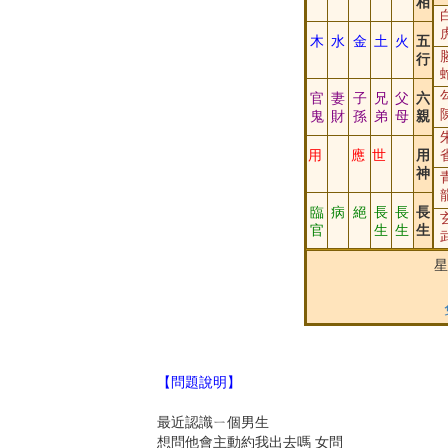
相
木
水
金
土
火
五
行
官
妻
子
兄
父
六
鬼
財
孫
弟
母
親
用
應
世
用
神
臨
病
絕
長
長
長
官
生
生
生
星
【問題說明】
最近認識ㄧ個男生
想問他會主動約我出去嗎 女問