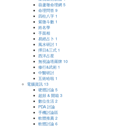
葫蘆墩命理網
5
命理問答
9
四柱八字
1
紫微斗數
1
姓名學
手面相
易經占卜
1
風水研討
1
擇日&三式
1
西洋占星
無視論塔羅牌
10
修行&武術
1
中醫研討
五術哈啦
1
電腦資訊
13
硬體討論
5
超頻 & 開箱
3
數位生活
2
PDA 討論
手機討論區
軟體推薦
2
軟體討論
6