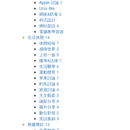
Apple 討論
1
Unix-like
網路&防毒
2
程式設計
網站架設
4
電腦教學資源
生活休閒
14
休閒哈啦
7
感情世界
2
上班一族
5
國考&法律
7
生活醫學
4
運動體育
1
單車討論
1
釣魚討論
6
旅遊討論
4
天文觀星
3
攝影分享
8
圖片分享
4
數位影視
2
笑話集錦
3
興趣嗜好
13