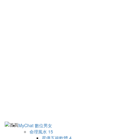
MyChat 數位男女
命理風水
15
星僑五術軟體
4