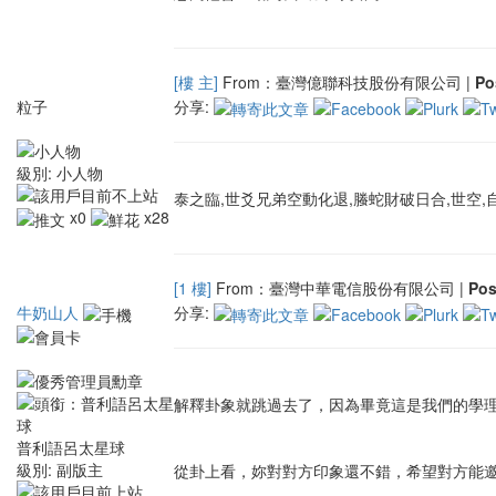
[樓 主]
From：臺灣億聯科技股份有限公司 |
Po
粒子
分享:
級別:
小人物
泰之臨,世爻兄弟空動化退,螣蛇財破日合,世空
x0
x28
[1 樓]
From：臺灣中華電信股份有限公司 |
Po
牛奶山人
分享:
解釋卦象就跳過去了，因為畢竟這是我們的學
普利語呂太星球
級別:
副版主
從卦上看，妳對對方印象還不錯，希望對方能