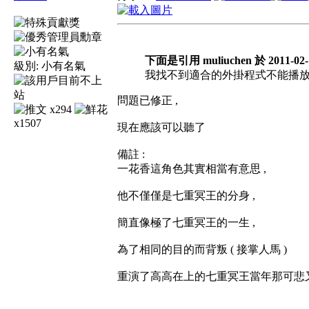
下面是引用 muliuchen 於 2011-02-
級別:
小有名氣
我找不到適合的外掛程式不能播
問題已修正 ,
x294
x1507
現在應該可以聽了
備註 :
一花香這角色其實相當有意思 ,
他不僅僅是七重冥王的分身 ,
簡直像極了七重冥王的一生 ,
為了相同的目的而背叛 ( 接掌人馬 )
重演了高高在上的七重冥王當年那可悲又 "