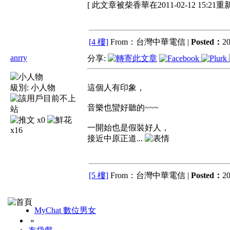
[ 此文章被柴香華在2011-02-12 15:21重
[4 樓]
From：台灣中華電信 |
Posted：
20
anrry
分享:
級別:
小人物
這個人有印象，
音樂也蠻好聽的~~~
x0
一開始也是假裝好人，
x16
接近中原正道...
[5 樓]
From：台灣中華電信 |
Posted：
20
MyChat 數位男女
»