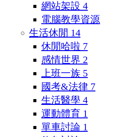
網站架設
4
電腦教學資源
生活休閒
14
休閒哈啦
7
感情世界
2
上班一族
5
國考&法律
7
生活醫學
4
運動體育
1
單車討論
1