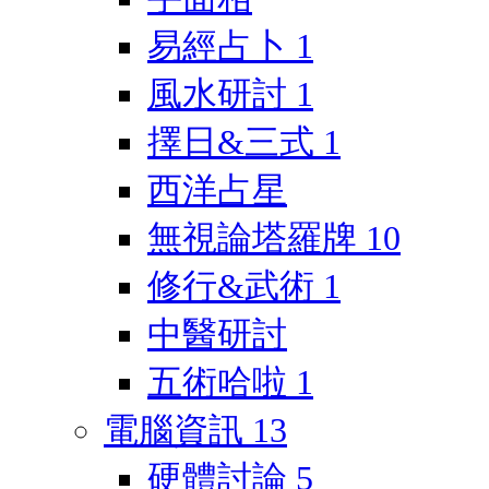
易經占卜
1
風水研討
1
擇日&三式
1
西洋占星
無視論塔羅牌
10
修行&武術
1
中醫研討
五術哈啦
1
電腦資訊
13
硬體討論
5