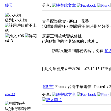
媓天
分享:
級別:
小人物
古早配樂欣賞 - 寒山一花香
活躍於霹靂狂刀到霹靂王朝時期的奸臣 ( 
x96
霹靂王朝後就變成俗辣
x413
( 這點和他的本尊滿像的 , 就連 ..
訪客只能看到部份內容，免費
加
[ 此文章被柴香華在2011-02-12 15:12重
[樓 主]
From：台灣中華電信 |
Posted：
2
atsp22
分享:
級別:
初露鋒芒