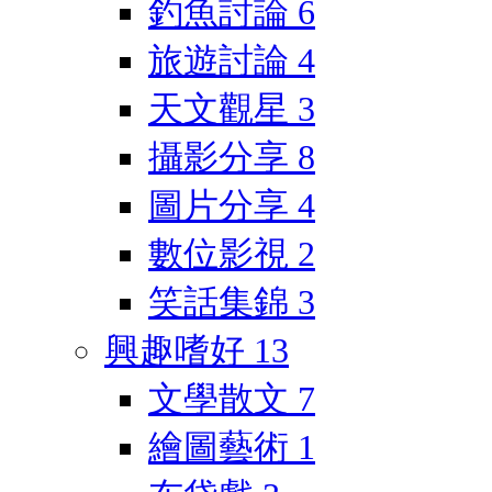
釣魚討論
6
旅遊討論
4
天文觀星
3
攝影分享
8
圖片分享
4
數位影視
2
笑話集錦
3
興趣嗜好
13
文學散文
7
繪圖藝術
1