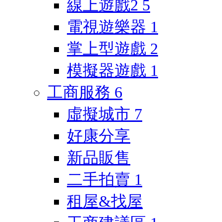
線上遊戲2
5
電視遊樂器
1
掌上型遊戲
2
模擬器遊戲
1
工商服務
6
虛擬城市
7
好康分享
新品販售
二手拍賣
1
租屋&找屋