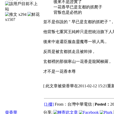
後來不是證實了
一花香早已是玄都的抓爬子
背叛也是必然的
x294
x1507
並不是你說的 " 早已是玄都的抓耙子 " ,
他背叛七重冥王純粹只是想統治旗下人馬
後來中途還臣服血靈魔尊一班人馬 ,
反而是被玄都抓走且被幹掉 ,
玄都裡的那個寒山一花香是龍閣梭羅 ,
才不是一花香本尊
[ 此文章被柴香華在2011-02-12 15:21重
[3 樓]
From：台灣中華電信 |
Posted：
20
柴香華
分享: