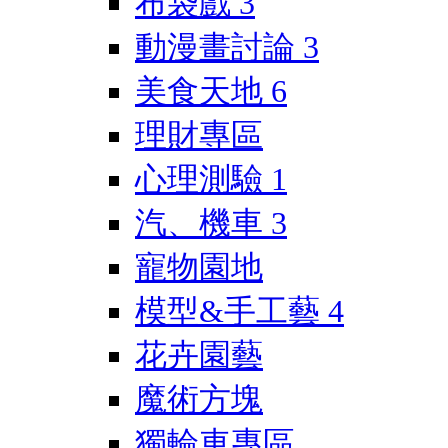
布袋戲
3
動漫畫討論
3
美食天地
6
理財專區
心理測驗
1
汽、機車
3
寵物園地
模型&手工藝
4
花卉園藝
魔術方塊
獨輪車專區