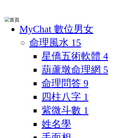
MyChat 數位男女
命理風水
15
星僑五術軟體
4
葫蘆墩命理網
5
命理問答
9
四柱八字
1
紫微斗數
1
姓名學
手面相