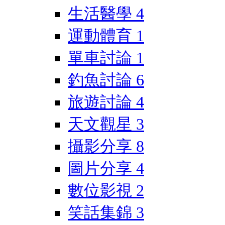
生活醫學
4
運動體育
1
單車討論
1
釣魚討論
6
旅遊討論
4
天文觀星
3
攝影分享
8
圖片分享
4
數位影視
2
笑話集錦
3