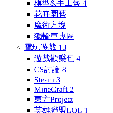
模型&手工藝
4
花卉園藝
魔術方塊
獨輪車專區
電玩遊戲
13
遊戲歡樂包
4
CS討論
8
Steam
3
MineCraft
2
東方Project
英雄聯盟LOL
1