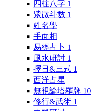
四柱八字
1
紫微斗數
1
姓名學
手面相
易經占卜
1
風水研討
1
擇日&三式
1
西洋占星
無視論塔羅牌
10
修行&武術
1