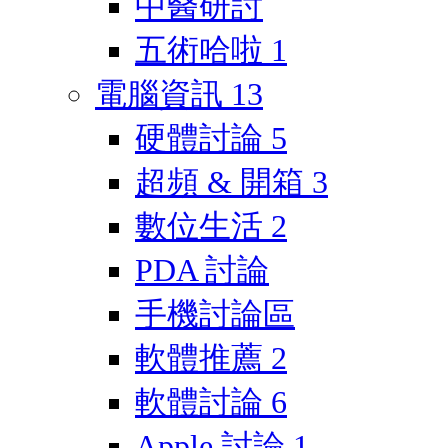
中醫研討
五術哈啦
1
電腦資訊
13
硬體討論
5
超頻 & 開箱
3
數位生活
2
PDA 討論
手機討論區
軟體推薦
2
軟體討論
6
Apple 討論
1