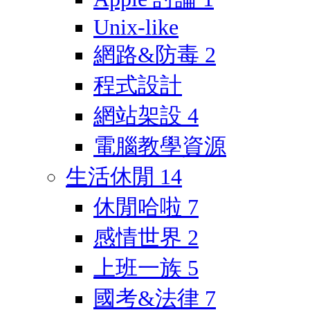
Unix-like
網路&防毒
2
程式設計
網站架設
4
電腦教學資源
生活休閒
14
休閒哈啦
7
感情世界
2
上班一族
5
國考&法律
7