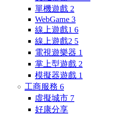
單機遊戲
2
WebGame
3
線上遊戲1
6
線上遊戲2
5
電視遊樂器
1
掌上型遊戲
2
模擬器遊戲
1
工商服務
6
虛擬城市
7
好康分享