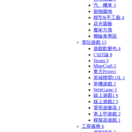
汽、機車
3
寵物園地
模型&手工藝
4
花卉園藝
魔術方塊
獨輪車專區
電玩遊戲
13
遊戲歡樂包
4
CS討論
8
Steam
3
MineCraft
2
東方Project
英雄聯盟LOL
1
單機遊戲
2
WebGame
3
線上遊戲1
6
線上遊戲2
5
電視遊樂器
1
掌上型遊戲
2
模擬器遊戲
1
工商服務
6