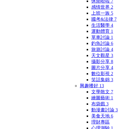
休閒哈啦
7
感情世界
2
上班一族
5
國考&法律
7
生活醫學
4
運動體育
1
單車討論
1
釣魚討論
6
旅遊討論
4
天文觀星
3
攝影分享
8
圖片分享
4
數位影視
2
笑話集錦
3
興趣嗜好
13
文學散文
7
繪圖藝術
1
布袋戲
3
動漫畫討論
3
美食天地
6
理財專區
心理測驗
1