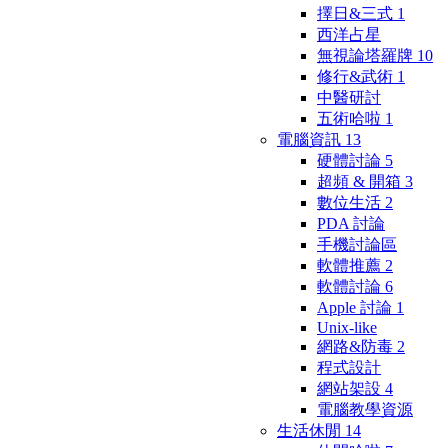
擇日&三式
1
西洋占星
無視論塔羅牌
10
修行&武術
1
中醫研討
五術哈啦
1
電腦資訊
13
硬體討論
5
超頻 & 開箱
3
數位生活
2
PDA 討論
手機討論區
軟體推薦
2
軟體討論
6
Apple 討論
1
Unix-like
網路&防毒
2
程式設計
網站架設
4
電腦教學資源
生活休閒
14