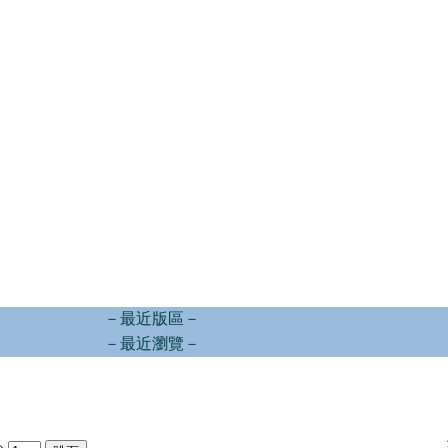
－最近版區－
－最近瀏覽－