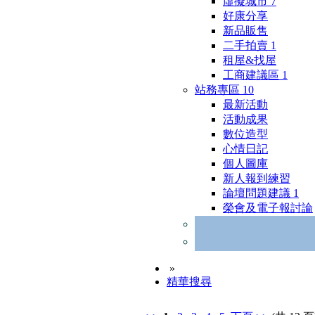
虛擬城市
7
好康分享
新品販售
二手拍賣
1
租屋&找屋
工商建議區
1
站務專區
10
最新活動
活動成果
數位造型
心情日記
個人圖庫
新人報到練習
論壇問題建議
1
榮會及電子報討論
»
精華搜尋