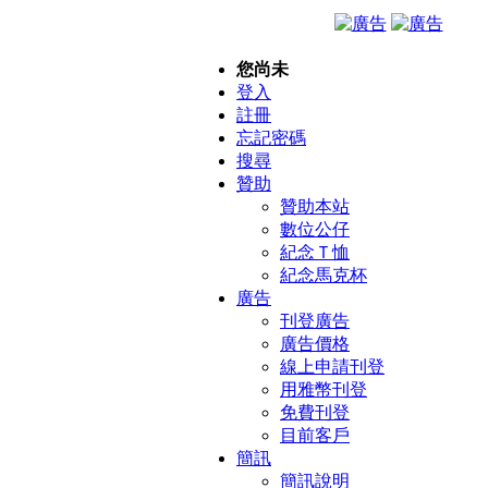
您尚未
登入
註冊
忘記密碼
搜尋
贊助
贊助本站
數位公仔
紀念Ｔ恤
紀念馬克杯
廣告
刊登廣告
廣告價格
線上申請刊登
用雅幣刊登
免費刊登
目前客戶
簡訊
簡訊說明