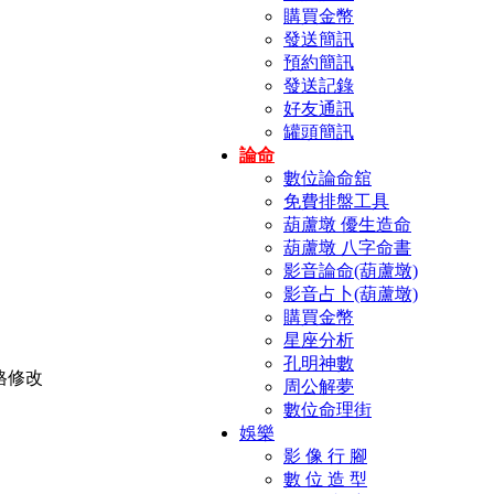
購買金幣
發送簡訊
預約簡訊
發送記錄
好友通訊
罐頭簡訊
論命
數位論命舘
免費排盤工具
葫蘆墩 優生造命
葫蘆墩 八字命書
影音論命(葫蘆墩)
影音占卜(葫蘆墩)
購買金幣
星座分析
孔明神數
周公解夢
數位命理街
娛樂
影 像 行 腳
數 位 造 型