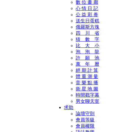
數 位 畫 廊
心 情 日 記
公 益 彩 券
送生日蛋糕
俄羅斯方塊
四 川 省
猜 數 字
比 大 小
泡 泡 龍
許 願 池
萬 年 曆
經 期 計 算
體 重 測 量
音 樂 點 播
衛 星 地 圖
時間戳字幕
男女聊天室
求助
論壇守則
會員等級
會員權限