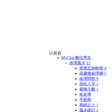
MyChat 數位男女
命理風水
15
星僑五術軟體
4
葫蘆墩命理網
5
命理問答
9
四柱八字
1
紫微斗數
1
姓名學
手面相
易經占卜
1
風水研討
1