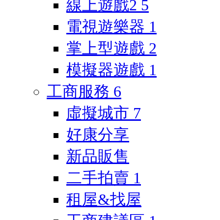
線上遊戲2
5
電視遊樂器
1
掌上型遊戲
2
模擬器遊戲
1
工商服務
6
虛擬城市
7
好康分享
新品販售
二手拍賣
1
租屋&找屋