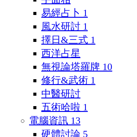
易經占卜
1
風水研討
1
擇日&三式
1
西洋占星
無視論塔羅牌
10
修行&武術
1
中醫研討
五術哈啦
1
電腦資訊
13
硬體討論
5