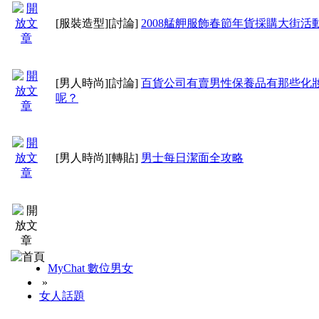
[服裝造型]
[討論]
2008艋舺服飾春節年貨採購大街活
[男人時尚]
[討論]
百貨公司有賣男性保養品有那些化
呢？
[男人時尚]
[轉貼]
男士每日潔面全攻略
MyChat 數位男女
»
女人話題