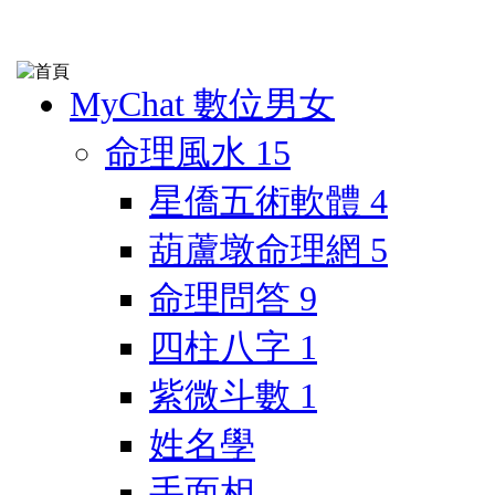
MyChat 數位男女
命理風水
15
星僑五術軟體
4
葫蘆墩命理網
5
命理問答
9
四柱八字
1
紫微斗數
1
姓名學
手面相