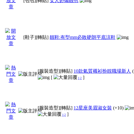
[包包]
[轉貼]
女人必備靓包
[鞋子]
[轉貼]
靓鞋:有型mm必敗硬朗平底涼鞋
[服裝造型]
[轉貼]
10款氣質襯衫扮靚職場新人
[
]
1
2
[服裝造型]
[轉貼]
12星座美眉淑女裝
(+10)
]
1
2