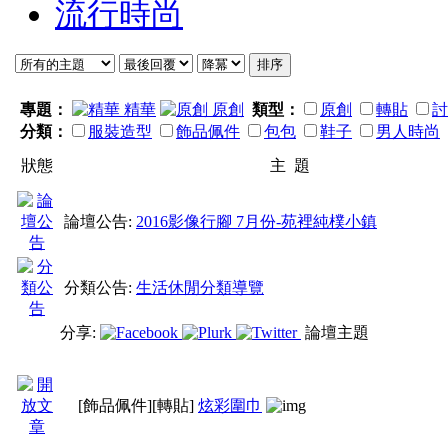
流行時尚
專題：
精華
原創
類型：
原創
轉貼
討
分類：
服裝造型
飾品佩件
包包
鞋子
男人時尚
狀態
主 題
論壇公告:
2016影像行腳 7月份-苑裡純樸小鎮
分類公告:
生活休閒分類導覽
分享:
論壇主題
[飾品佩件]
[轉貼]
炫彩圍巾