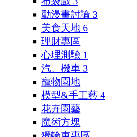
布袋戲
3
動漫畫討論
3
美食天地
6
理財專區
心理測驗
1
汽、機車
3
寵物園地
模型&手工藝
4
花卉園藝
魔術方塊
獨輪車專區