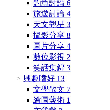
釣魚討論
6
旅遊討論
4
天文觀星
3
攝影分享
8
圖片分享
4
數位影視
2
笑話集錦
3
興趣嗜好
13
文學散文
7
繪圖藝術
1