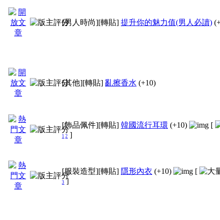
[男人時尚]
[轉貼]
提升你的魅力值(男人必讀)
(
[其他]
[轉貼]
亂擦香水
(+10)
[飾品佩件]
[轉貼]
韓國流行耳環
(+10)
[
]
1
2
[服裝造型]
[轉貼]
隱形內衣
(+10)
[
]
3