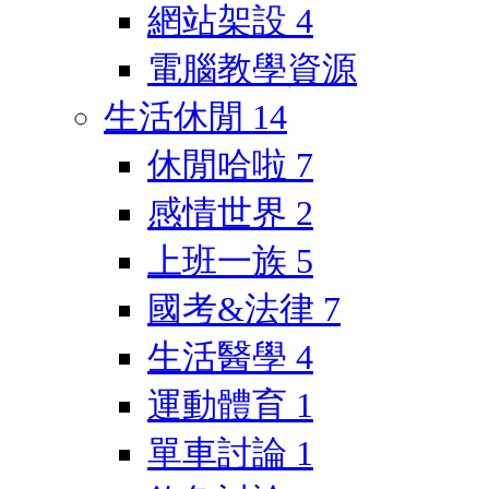
網站架設
4
電腦教學資源
生活休閒
14
休閒哈啦
7
感情世界
2
上班一族
5
國考&法律
7
生活醫學
4
運動體育
1
單車討論
1