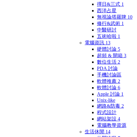
擇日&三式
1
西洋占星
無視論塔羅牌
10
修行&武術
1
中醫研討
五術哈啦
1
電腦資訊
13
硬體討論
5
超頻 & 開箱
3
數位生活
2
PDA 討論
手機討論區
軟體推薦
2
軟體討論
6
Apple 討論
1
Unix-like
網路&防毒
2
程式設計
網站架設
4
電腦教學資源
生活休閒
14