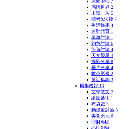
休閒哈啦
7
感情世界
2
上班一族
5
國考&法律
7
生活醫學
4
運動體育
1
單車討論
1
釣魚討論
6
旅遊討論
4
天文觀星
3
攝影分享
8
圖片分享
4
數位影視
2
笑話集錦
3
興趣嗜好
13
文學散文
7
繪圖藝術
1
布袋戲
3
動漫畫討論
3
美食天地
6
理財專區
心理測驗
1