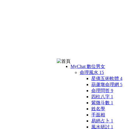
MyChat 數位男女
命理風水
15
星僑五術軟體
4
葫蘆墩命理網
5
命理問答
9
四柱八字
1
紫微斗數
1
姓名學
手面相
易經占卜
1
風水研討
1