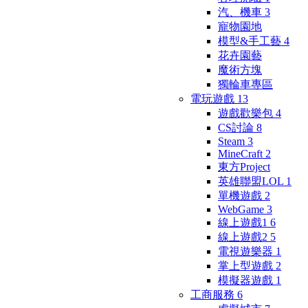
汽、機車
3
寵物園地
模型&手工藝
4
花卉園藝
魔術方塊
獨輪車專區
電玩遊戲
13
遊戲歡樂包
4
CS討論
8
Steam
3
MineCraft
2
東方Project
英雄聯盟LOL
1
單機遊戲
2
WebGame
3
線上遊戲1
6
線上遊戲2
5
電視遊樂器
1
掌上型遊戲
2
模擬器遊戲
1
工商服務
6