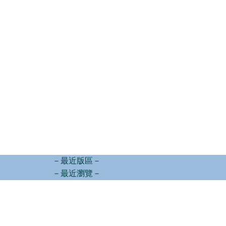
－最近版區－
－最近瀏覽－