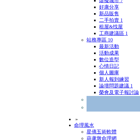
虛擬城市
7
好康分享
新品販售
二手拍賣
1
租屋&找屋
工商建議區
1
站務專區
10
最新活動
活動成果
數位造型
心情日記
個人圖庫
新人報到練習
論壇問題建議
1
榮會及電子報討論
»
命理風水
星僑五術軟體
葫蘆墩命理網