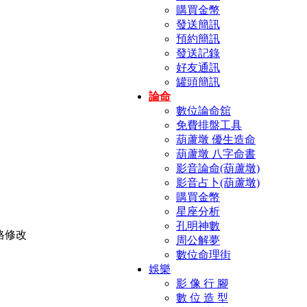
購買金幣
發送簡訊
預約簡訊
發送記錄
好友通訊
罐頭簡訊
論命
數位論命舘
免費排盤工具
葫蘆墩 優生造命
葫蘆墩 八字命書
影音論命(葫蘆墩)
影音占卜(葫蘆墩)
購買金幣
星座分析
孔明神數
周公解夢
數位命理街
娛樂
影 像 行 腳
數 位 造 型