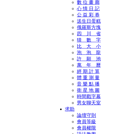
數 位 畫 廊
心 情 日 記
公 益 彩 券
送生日蛋糕
俄羅斯方塊
四 川 省
猜 數 字
比 大 小
泡 泡 龍
許 願 池
萬 年 曆
經 期 計 算
體 重 測 量
音 樂 點 播
衛 星 地 圖
時間戳字幕
男女聊天室
求助
論壇守則
會員等級
會員權限