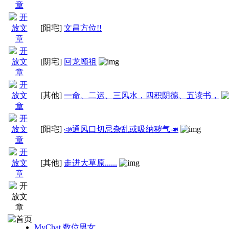
[阳宅]
文昌方位!!
[阴宅]
回龙顾祖
[其他]
一命、二运、三风水，四积阴德、五读书，
[阳宅]
📣通风口切忌杂乱或吸纳秽气📣
[其他]
走进大草原......
MyChat 数位男女