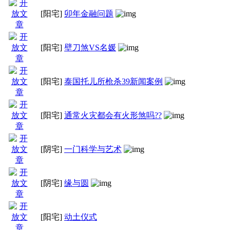
[阳宅]
卯年金融问题
[阳宅]
壁刀煞VS名媛
[阳宅]
泰国托儿所枪杀39新闻案例
[阳宅]
通常火灾都会有火形煞吗??
[阴宅]
一门科学与艺术
[阴宅]
缘与圆
[阳宅]
动土仪式