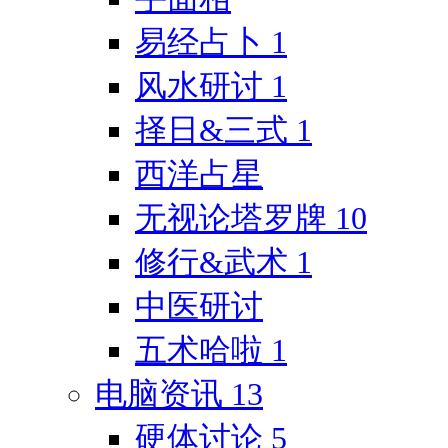
易经占卜
1
风水研讨
1
择日&三式
1
西洋占星
无视论塔罗牌
10
修行&武术
1
中医研讨
五术哈啦
1
电脑资讯
13
硬体讨论
5