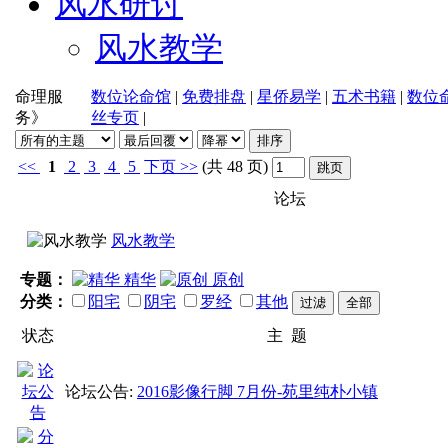
风水研讨
风水教学
命理服
数位论命馆
|
免费排盘
|
星侨易学
|
五术书籍
|
数位
务》
丝专页
|
<<
1
2
3
4
5
下页
>>
(共 48 页)
论坛
风水教学
专题：
精华
原创
分类：
阳宅
阴宅
罗经
其他
状态
主 题
论坛公告:
2016影像行脚 7月份-苑里纯朴小镇