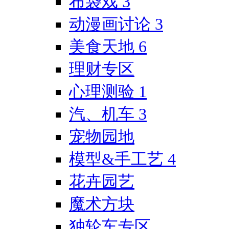
布袋戏
3
动漫画讨论
3
美食天地
6
理财专区
心理测验
1
汽、机车
3
宠物园地
模型&手工艺
4
花卉园艺
魔术方块
独轮车专区