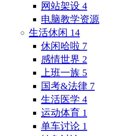
网站架设
4
电脑教学资源
生活休闲
14
休闲哈啦
7
感情世界
2
上班一族
5
国考&法律
7
生活医学
4
运动体育
1
单车讨论
1