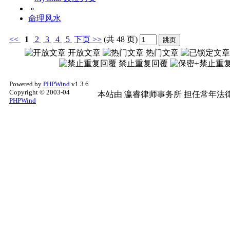
»
命理风水
<<
1
2
3
4
5
下页
>>
(共 48 页)
开放文章
热门文章
禁止重复回覆
Powered by
PHPWind
v1.3.6
Copyright © 2003-04
本站由
瀛睿律师事务所
担任常年法律
PHPWind