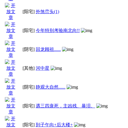
[阳宅]
外煞峦头(1)
[阳宅]
今年特别考验南北向!!
[阴宅]
回龙顾祖......
[其他]
河中星
[阴宅]
静观大自然......
[阳宅]
遇三四衰死，主凶残、暴泪。
[阳宅]
到子午向+后大楼+