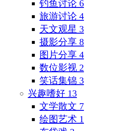
钓鱼讨论
6
旅游讨论
4
天文观星
3
摄影分享
8
图片分享
4
数位影视
2
笑话集锦
3
兴趣嗜好
13
文学散文
7
绘图艺术
1