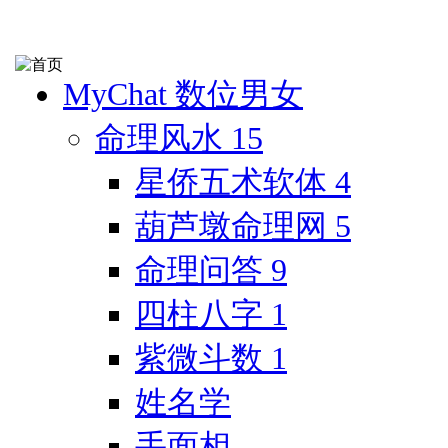
MyChat 数位男女
命理风水
15
星侨五术软体
4
葫芦墩命理网
5
命理问答
9
四柱八字
1
紫微斗数
1
姓名学
手面相