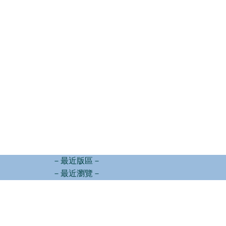
－最近版區－
－最近瀏覽－