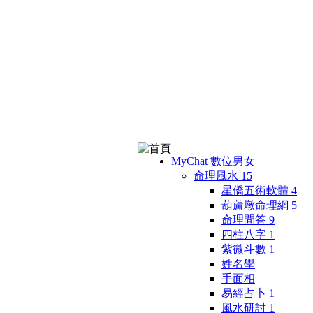
MyChat 數位男女
命理風水
15
星僑五術軟體
4
葫蘆墩命理網
5
命理問答
9
四柱八字
1
紫微斗數
1
姓名學
手面相
易經占卜
1
風水研討
1