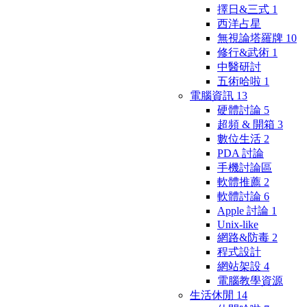
擇日&三式
1
西洋占星
無視論塔羅牌
10
修行&武術
1
中醫研討
五術哈啦
1
電腦資訊
13
硬體討論
5
超頻 & 開箱
3
數位生活
2
PDA 討論
手機討論區
軟體推薦
2
軟體討論
6
Apple 討論
1
Unix-like
網路&防毒
2
程式設計
網站架設
4
電腦教學資源
生活休閒
14