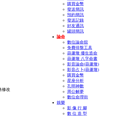
購買金幣
發送簡訊
預約簡訊
發送記錄
好友通訊
罐頭簡訊
論命
數位論命舘
免費排盤工具
葫蘆墩 優生造命
葫蘆墩 八字命書
影音論命(葫蘆墩)
影音占卜(葫蘆墩)
購買金幣
星座分析
孔明神數
周公解夢
數位命理街
娛樂
影 像 行 腳
數 位 造 型