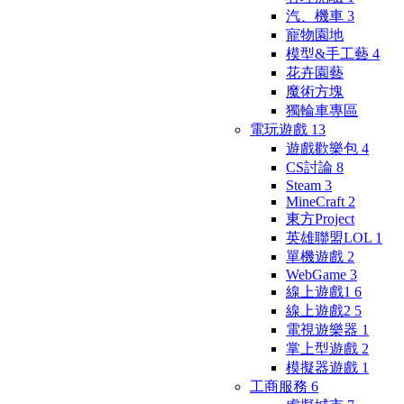
汽、機車
3
寵物園地
模型&手工藝
4
花卉園藝
魔術方塊
獨輪車專區
電玩遊戲
13
遊戲歡樂包
4
CS討論
8
Steam
3
MineCraft
2
東方Project
英雄聯盟LOL
1
單機遊戲
2
WebGame
3
線上遊戲1
6
線上遊戲2
5
電視遊樂器
1
掌上型遊戲
2
模擬器遊戲
1
工商服務
6