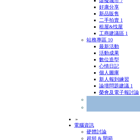
虛擬城市
7
好康分享
新品販售
二手拍賣
1
租屋&找屋
工商建議區
1
站務專區
10
最新活動
活動成果
數位造型
心情日記
個人圖庫
新人報到練習
論壇問題建議
1
榮會及電子報討論
»
電腦資訊
硬體討論
超頻 & 開箱