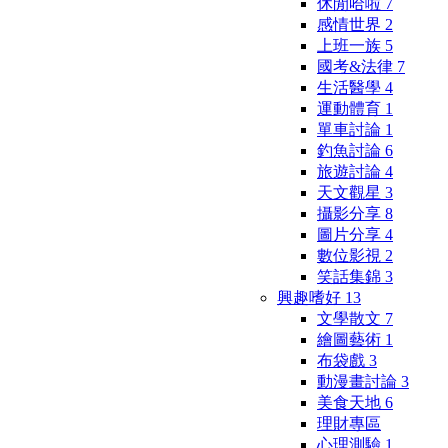
休閒哈啦
7
感情世界
2
上班一族
5
國考&法律
7
生活醫學
4
運動體育
1
單車討論
1
釣魚討論
6
旅遊討論
4
天文觀星
3
攝影分享
8
圖片分享
4
數位影視
2
笑話集錦
3
興趣嗜好
13
文學散文
7
繪圖藝術
1
布袋戲
3
動漫畫討論
3
美食天地
6
理財專區
心理測驗
1