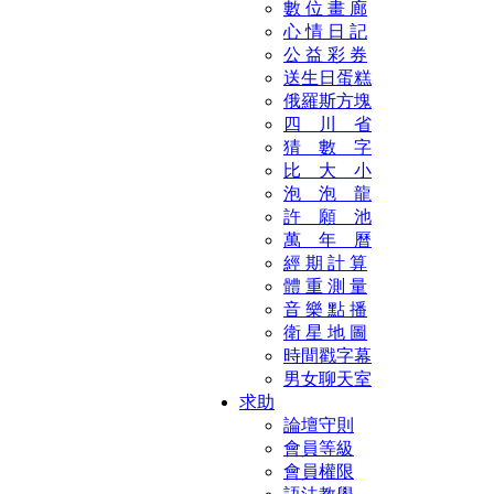
數 位 畫 廊
心 情 日 記
公 益 彩 券
送生日蛋糕
俄羅斯方塊
四 川 省
猜 數 字
比 大 小
泡 泡 龍
許 願 池
萬 年 曆
經 期 計 算
體 重 測 量
音 樂 點 播
衛 星 地 圖
時間戳字幕
男女聊天室
求助
論壇守則
會員等級
會員權限