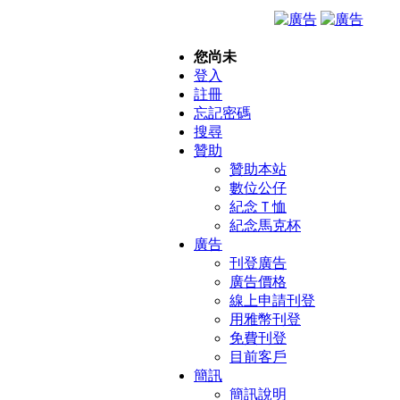
您尚未
登入
註冊
忘記密碼
搜尋
贊助
贊助本站
數位公仔
紀念Ｔ恤
紀念馬克杯
廣告
刊登廣告
廣告價格
線上申請刊登
用雅幣刊登
免費刊登
目前客戶
簡訊
簡訊說明