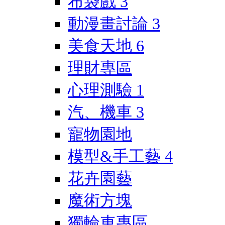
布袋戲
3
動漫畫討論
3
美食天地
6
理財專區
心理測驗
1
汽、機車
3
寵物園地
模型&手工藝
4
花卉園藝
魔術方塊
獨輪車專區