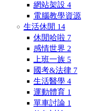
網站架設
4
電腦教學資源
生活休閒
14
休閒哈啦
7
感情世界
2
上班一族
5
國考&法律
7
生活醫學
4
運動體育
1
單車討論
1