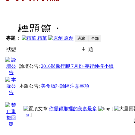
標題篇：
專題：
精華
原創
1.務必 一文一主題 。
狀態
主 題
2.務必採取
繁體中文、
論壇公告:
2016影像行腳 7月份-苑裡純樸小鎮
發文篇
本版公告:
美食版討論區注意事項
1.請勿用轉貼文章，
2.請勿使用連結圖或連
你覺得那裡的美食最多
[
]
...
98
壇。