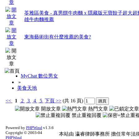
這一區免了因為沒有這
苓雅區美食 - 真男饌牛肉麵 x 隱藏版元寶餃子超大超鮮
雄牛肉麵推薦
如有辦活動，請以活動
東海藝術街有什麼推薦的美食?
MyChat 數位男女
»
美食天地
本版版主對一切的管理
<<
1
2
3
4
5
下頁
>>
(共 16 頁)
凡有未竟完善理想之處
開放文章
熱門文章
禁止重複回覆
決定為依歸
Powered by
PHPWind
v1.3.6
Copyright © 2003-04
本站由
瀛睿律師事務所
擔任常年法律
PHPWind