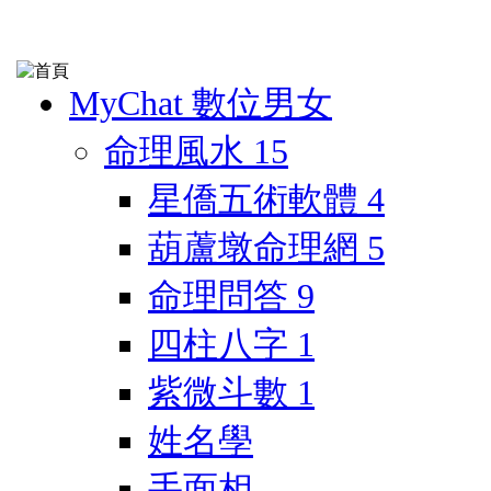
MyChat 數位男女
命理風水
15
星僑五術軟體
4
葫蘆墩命理網
5
命理問答
9
四柱八字
1
紫微斗數
1
姓名學
手面相