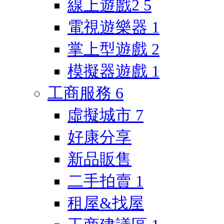
線上遊戲2
5
電視遊樂器
1
掌上型遊戲
2
模擬器遊戲
1
工商服務
6
虛擬城市
7
好康分享
新品販售
二手拍賣
1
租屋&找屋