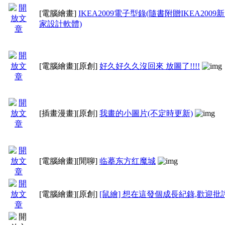
[兒童繪畫]：小孩子
[電腦繪畫]
IKEA2009電子型錄(隨書附贈IKEA2009
家設計軟體)
[其 他]：暫時收錄實
[電腦繪畫]
[原創]
好久好久久沒回來 放圖了!!!!
三、獎勵
[插畫漫畫]
[原創]
我畫的小圖片(不定時更新)
1、原創文章之獎勵(自
[電腦繪畫]
[閒聊]
临摹东方红魔城
→自創獎勵：
200
財富
[電腦繪畫]
[原創]
[鼠繪] 想在這發個成長紀錄,歡迎批
→模擬獎勵：
100
財富