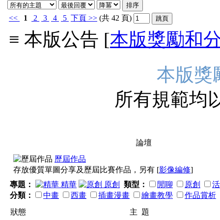
<<
1
2
3
4
5
下頁
>>
(共 42 頁)
≡ 本版公告 [
本版獎勵和
本版獎
所有規範均
論壇
本版重要事項：1.本
歷屆作品
存放優質單圖分享及歷屆比賽作品，另有 [
影像編修
]
貼作品 ，轉貼請改發
專題：
精華
原創
類型：
閒聊
原創
活
分類：
中畫
西畫
插畫漫畫
繪畫教學
作品賞析
http://bbs.mychat.to/th
狀態
主 題