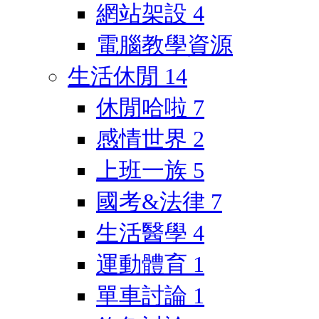
網站架設
4
電腦教學資源
生活休閒
14
休閒哈啦
7
感情世界
2
上班一族
5
國考&法律
7
生活醫學
4
運動體育
1
單車討論
1