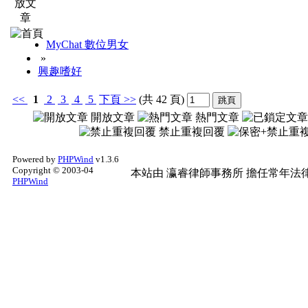
2、精華文章之收錄
MyChat 數位男女
»
文章符合以下條件者，
興趣嗜好
精華文章 2 威望及100
<<
1
2
3
4
5
下頁
>>
(共 42 頁)
開放文章
熱門文章
禁止重複回覆
(1) 話題內容熱烈討
Powered by
PHPWind
v1.3.6
之教學...等等討論。
Copyright © 2003-04
本站由
瀛睿律師事務所
擔任常年法律
PHPWind
(2) 優質主題內容值得
→獎勵：
100
財富或支
知
。