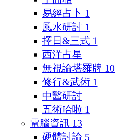
易經占卜
1
風水研討
1
擇日&三式
1
西洋占星
無視論塔羅牌
10
修行&武術
1
中醫研討
五術哈啦
1
電腦資訊
13
硬體討論
5