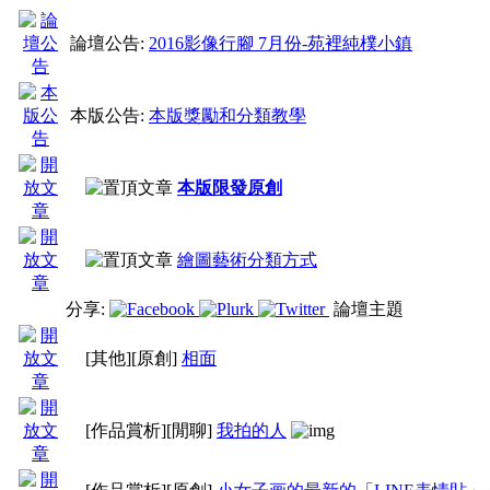
2.原創獎勵獎
論壇公告:
2016影像行腳 7月份-苑裡純樸小鎮
減為２００（３月以後
本版公告:
本版獎勵和分類教學
權益，在此說聲抱歉。
本版限發原創
繪圖藝術分類方式
分享:
論壇主題
本版提倡
：
創意點子、
[其他]
[原創]
相面
俗話說
：你自己都不喜
[作品賞析]
[閒聊]
我拍的人
麼喜歡?!大膽的OP上來