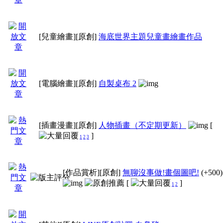
3、希望會員們多多支
按個推薦)，讓數位男
[兒童繪畫]
[原創]
海底世界主題兒童畫繪畫作品
[電腦繪畫]
[原創]
自製桌布 2
二、分類教學：
[插畫漫畫]
[原創]
人物插畫（不定期更新）
[
大分類
]
1
2
3
[閒聊]技術交流之類的
[作品賞析]
[原創]
無聊沒事做!畫個圖吧!
(+500)
[
]
術 [活動]比賽文章
1
2
小分類