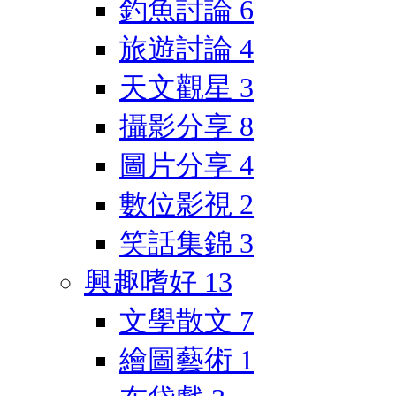
釣魚討論
6
旅遊討論
4
天文觀星
3
攝影分享
8
圖片分享
4
數位影視
2
笑話集錦
3
興趣嗜好
13
文學散文
7
繪圖藝術
1