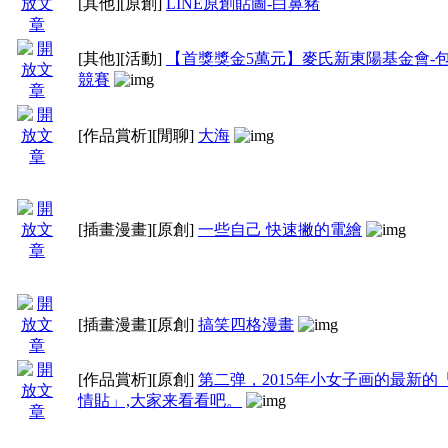
[其他]
[原創]
LINE原創貼圖-白鼻豬
[中 畫]：個人創
[其他]
[活動]
【首獎獎金5萬元】麥氏新東陽基金會-
[西 畫]：個人創作
競賽
彩、油畫、素描....
[作品賞析]
[閒聊]
大海
[插畫漫畫]：個人創作之
[繪畫教學]：中、
[插畫漫畫]
[原創]
一些自己 快速撇的電繪
文章或影片
[作品賞析]：您喜歡
[插畫漫畫]
[原創]
搞笑四格漫畫
品介紹或歷屆比賽繪圖
[作品賞析]
[原創]
第二弹，2015年小女子画的最新的「
情貼」,大家来看看吧。
[電腦繪畫]：電腦繪圖