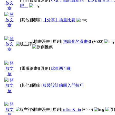
[作品賞析]
[原創]
小女子画的最新的「LINE表情貼」
吧。
[其他]
[閒聊]
【分享】插畫比賽
一、繪畫藝術版區：
[插畫漫畫]
[原創]
無聊化的漫畫3!
(+500)
1、本版非常歡迎各地
畫。
[電腦繪畫]
[原創]
此東西可刪
2、原創文章申請資格
[其他]
[閒聊]
服裝設計繪圖入門技巧
人的圖練習和自創的繪
自己的東西。
[插畫漫畫]
[原創]
miku & rin
(+500)