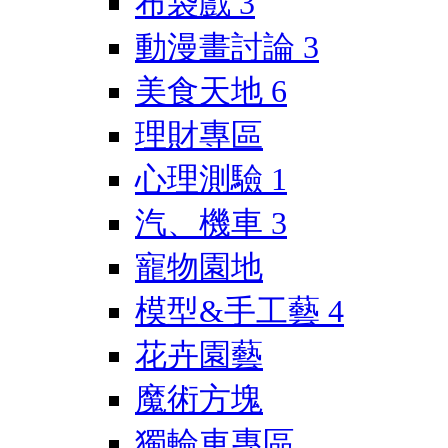
布袋戲
3
動漫畫討論
3
美食天地
6
理財專區
心理測驗
1
汽、機車
3
寵物園地
模型&手工藝
4
花卉園藝
魔術方塊
獨輪車專區