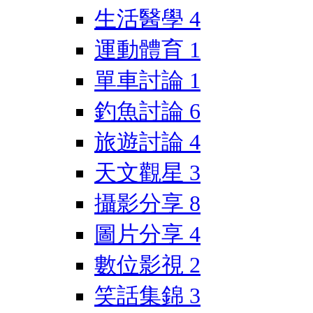
生活醫學
4
運動體育
1
單車討論
1
釣魚討論
6
旅遊討論
4
天文觀星
3
攝影分享
8
圖片分享
4
數位影視
2
笑話集錦
3