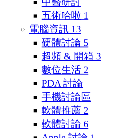
中醫研討
五術哈啦
1
電腦資訊
13
硬體討論
5
超頻 & 開箱
3
數位生活
2
PDA 討論
手機討論區
軟體推薦
2
軟體討論
6
Apple 討論
1