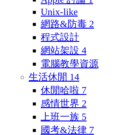
Unix-like
網路&防毒
2
程式設計
網站架設
4
電腦教學資源
生活休閒
14
休閒哈啦
7
感情世界
2
上班一族
5
國考&法律
7