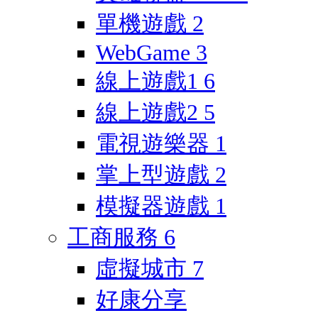
單機遊戲
2
WebGame
3
線上遊戲1
6
線上遊戲2
5
電視遊樂器
1
掌上型遊戲
2
模擬器遊戲
1
工商服務
6
虛擬城市
7
好康分享