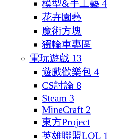
模型&手工藝
4
花卉園藝
魔術方塊
獨輪車專區
電玩遊戲
13
遊戲歡樂包
4
CS討論
8
Steam
3
MineCraft
2
東方Project
英雄聯盟LOL
1