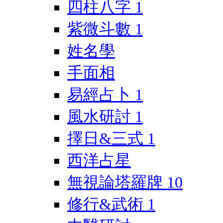
四柱八字
1
紫微斗數
1
姓名學
手面相
易經占卜
1
風水研討
1
擇日&三式
1
西洋占星
無視論塔羅牌
10
修行&武術
1