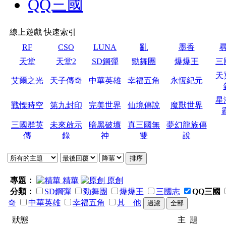
QQ三國
線上遊戲 快速索引
RF
CSO
LUNA
亂
墨香
天堂
天堂2
SD鋼彈
勁舞團
爆爆王
三
天
艾爾之光
天子傳奇
中華英雄
幸福五角
永恆紀元
星
戰慄時空
第九封印
完美世界
仙境傳說
魔獸世界
三國群英
未來啟示
暗黑破壞
真三國無
夢幻龍族傳
傳
錄
神
雙
說
專題：
精華
原創
分類：
SD鋼彈
勁舞團
爆爆王
三國志
QQ三國
奇
中華英雄
幸福五角
其 他
狀態
主 題