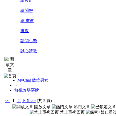
請教!!
請問您
續 求教
求教
請問心態
誠心請教
MyChat 數位男女
»
無視論塔羅牌
<<
1
2
下頁
>>
(共 2 頁)
開放文章
熱門文章
禁止重複回覆