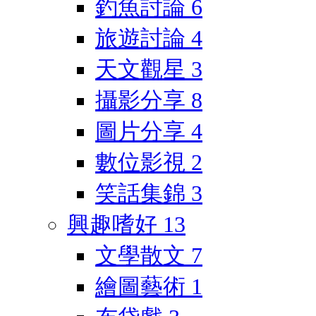
釣魚討論
6
旅遊討論
4
天文觀星
3
攝影分享
8
圖片分享
4
數位影視
2
笑話集錦
3
興趣嗜好
13
文學散文
7
繪圖藝術
1