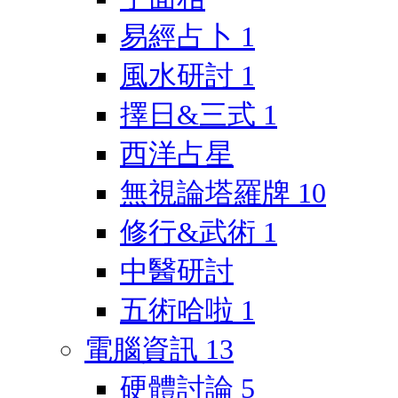
易經占卜
1
風水研討
1
擇日&三式
1
西洋占星
無視論塔羅牌
10
修行&武術
1
中醫研討
五術哈啦
1
電腦資訊
13
硬體討論
5