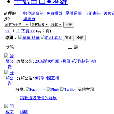
十號出口●塔羅
命理服
數位論命舘
|
免費排盤
|
星僑易學
|
五術書籍
|
數位
務》
絲專頁
|
<<
1
2
下頁
>>
(共 2 頁)
專題：
精華
原創
狀態
主 題
論壇公告:
2016影像行腳 7月份-苑裡純樸小鎮
分類公告:
何謂中國五術
分享:
論壇主題
請教這段感情的發展
請問