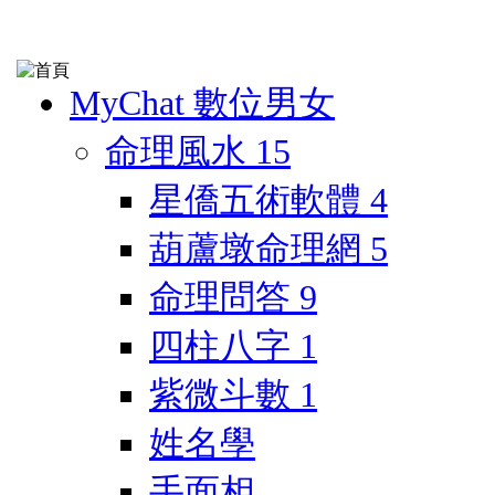
MyChat 數位男女
命理風水
15
星僑五術軟體
4
葫蘆墩命理網
5
命理問答
9
四柱八字
1
紫微斗數
1
姓名學
手面相