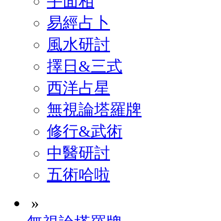
手面相
易經占卜
風水研討
擇日&三式
西洋占星
無視論塔羅牌
修行&武術
中醫研討
五術哈啦
»