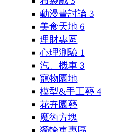
布袋戲
3
動漫畫討論
3
美食天地
6
理財專區
心理測驗
1
汽、機車
3
寵物園地
模型&手工藝
4
花卉園藝
魔術方塊
獨輪車專區