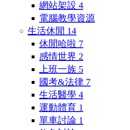
網站架設
4
電腦教學資源
生活休閒
14
休閒哈啦
7
感情世界
2
上班一族
5
國考&法律
7
生活醫學
4
運動體育
1
單車討論
1