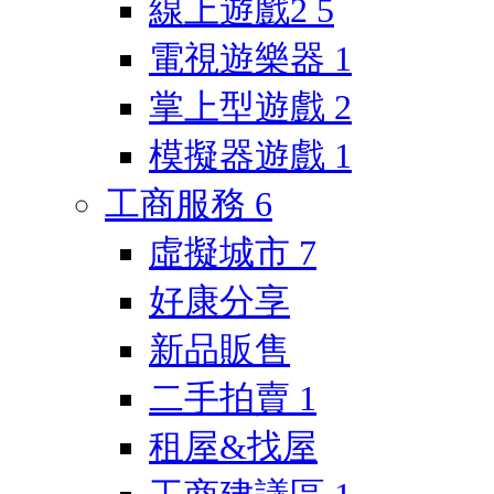
線上遊戲2
5
電視遊樂器
1
掌上型遊戲
2
模擬器遊戲
1
工商服務
6
虛擬城市
7
好康分享
新品販售
二手拍賣
1
租屋&找屋