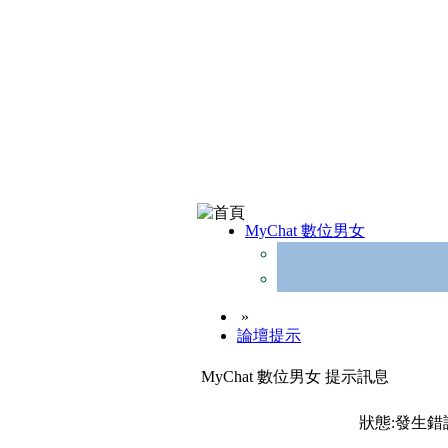
MyChat 數位男女
»
論壇提示
MyChat 數位男女 提示訊息
狀態:發生錯誤