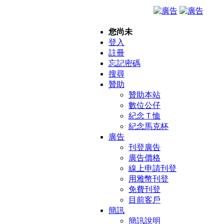
您尚未
登入
註冊
忘記密碼
搜尋
贊助
贊助本站
數位公仔
紀念Ｔ恤
紀念馬克杯
廣告
刊登廣告
廣告價格
線上申請刊登
用雅幣刊登
免費刊登
目前客戶
簡訊
簡訊說明