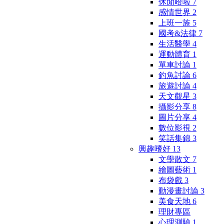
休閒哈啦
7
感情世界
2
上班一族
5
國考&法律
7
生活醫學
4
運動體育
1
單車討論
1
釣魚討論
6
旅遊討論
4
天文觀星
3
攝影分享
8
圖片分享
4
數位影視
2
笑話集錦
3
興趣嗜好
13
文學散文
7
繪圖藝術
1
布袋戲
3
動漫畫討論
3
美食天地
6
理財專區
心理測驗
1