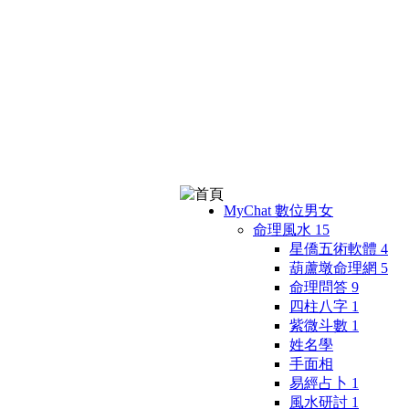
MyChat 數位男女
命理風水
15
星僑五術軟體
4
葫蘆墩命理網
5
命理問答
9
四柱八字
1
紫微斗數
1
姓名學
手面相
易經占卜
1
風水研討
1