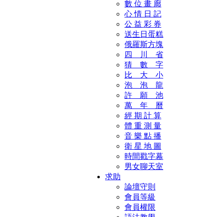
數 位 畫 廊
心 情 日 記
公 益 彩 券
送生日蛋糕
俄羅斯方塊
四 川 省
猜 數 字
比 大 小
泡 泡 龍
許 願 池
萬 年 曆
經 期 計 算
體 重 測 量
音 樂 點 播
衛 星 地 圖
時間戳字幕
男女聊天室
求助
論壇守則
會員等級
會員權限