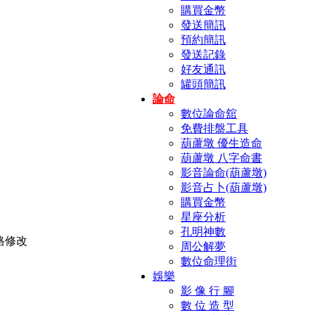
購買金幣
發送簡訊
預約簡訊
發送記錄
好友通訊
罐頭簡訊
論命
數位論命舘
免費排盤工具
葫蘆墩 優生造命
葫蘆墩 八字命書
影音論命(葫蘆墩)
影音占卜(葫蘆墩)
購買金幣
星座分析
孔明神數
周公解夢
數位命理街
娛樂
影 像 行 腳
數 位 造 型