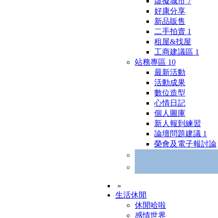
虛擬城市
7
好康分享
新品販售
二手拍賣
1
租屋&找屋
工商建議區
1
站務專區
10
最新活動
活動成果
數位造型
心情日記
個人圖庫
新人報到練習
論壇問題建議
1
榮會及電子報討論
»
生活休閒
休閒哈啦
感情世界