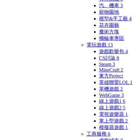
汽、機車
3
寵物園地
模型&手工藝
4
花卉園藝
魔術方塊
獨輪車專區
電玩遊戲
13
遊戲歡樂包
4
CS討論
8
Steam
3
MineCraft
2
東方Project
英雄聯盟LOL
1
單機遊戲
2
WebGame
3
線上遊戲1
6
線上遊戲2
5
電視遊樂器
1
掌上型遊戲
2
模擬器遊戲
1
工商服務
6