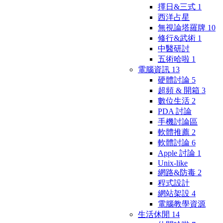
擇日&三式
1
西洋占星
無視論塔羅牌
10
修行&武術
1
中醫研討
五術哈啦
1
電腦資訊
13
硬體討論
5
超頻 & 開箱
3
數位生活
2
PDA 討論
手機討論區
軟體推薦
2
軟體討論
6
Apple 討論
1
Unix-like
網路&防毒
2
程式設計
網站架設
4
電腦教學資源
生活休閒
14