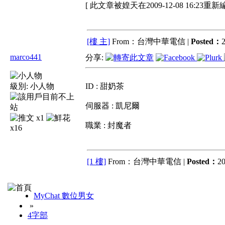
[ 此文章被媓天在2009-12-08 16:23重新
[樓 主]
From：台灣中華電信 |
Posted：
2
marco441
分享:
級別:
小人物
ID : 甜奶茶
伺服器 : 凱尼爾
x1
職業 : 封魔者
x16
[1 樓]
From：台灣中華電信 |
Posted：
20
MyChat 數位男女
»
4字部