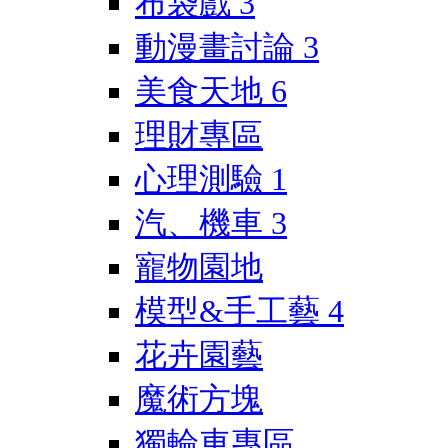
布袋戲
3
動漫畫討論
3
美食天地
6
理財專區
心理測驗
1
汽、機車
3
寵物園地
模型&手工藝
4
花卉園藝
魔術方塊
獨輪車專區