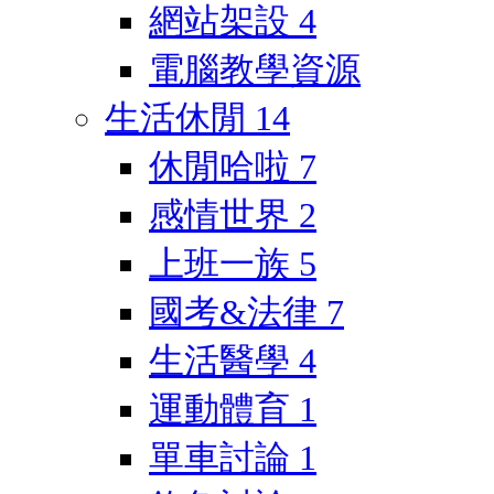
網站架設
4
電腦教學資源
生活休閒
14
休閒哈啦
7
感情世界
2
上班一族
5
國考&法律
7
生活醫學
4
運動體育
1
單車討論
1