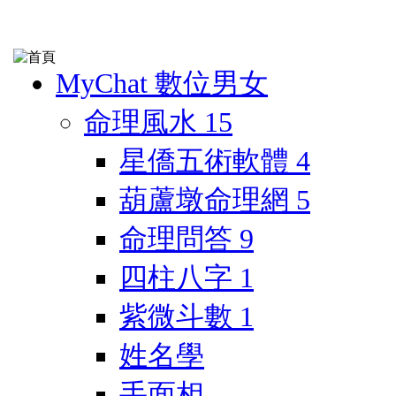
MyChat 數位男女
命理風水
15
星僑五術軟體
4
葫蘆墩命理網
5
命理問答
9
四柱八字
1
紫微斗數
1
姓名學
手面相