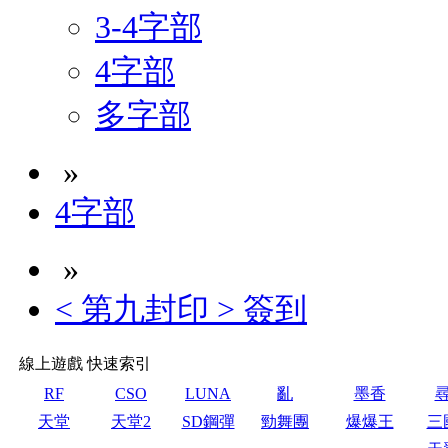
3-4字部
4字部
多字部
»
4字部
»
< 第九封印 > 簽到
線上遊戲 快速索引
RF
CSO
LUNA
亂
墨香
天堂
天堂2
SD鋼彈
勁舞團
爆爆王
三