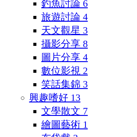
釣魚討論
6
旅遊討論
4
天文觀星
3
攝影分享
8
圖片分享
4
數位影視
2
笑話集錦
3
興趣嗜好
13
文學散文
7
繪圖藝術
1