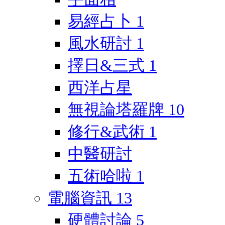
易經占卜
1
風水研討
1
擇日&三式
1
西洋占星
無視論塔羅牌
10
修行&武術
1
中醫研討
五術哈啦
1
電腦資訊
13
硬體討論
5