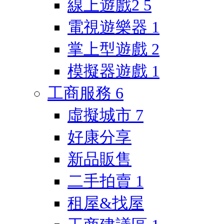
線上遊戲2
5
電視遊樂器
1
掌上型遊戲
2
模擬器遊戲
1
工商服務
6
虛擬城市
7
好康分享
新品販售
二手拍賣
1
租屋&找屋