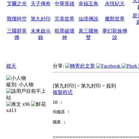
天
艾爾之光
天子傳奇
中華英雄
幸福五角
永恆紀元
星
戰慄時空
第九封印
完美世界
仙境傳說
魔獸世界
三國群英
未來啟示
暗黑破壞
真三國無
夢幻龍族傳
傳
錄
神
雙
說
媓天
分享:
級別:
小人物
[第九封印] < 第九封印 > 簽到
複製程式
ID :

x96
x413
伺服器 :

職業 :
==============================