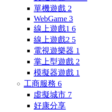
單機遊戲
2
WebGame
3
線上遊戲1
6
線上遊戲2
5
電視遊樂器
1
掌上型遊戲
2
模擬器遊戲
1
工商服務
6
虛擬城市
7
好康分享