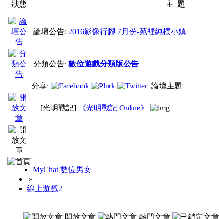
狀態
主 題
論壇公告:
2016影像行腳 7月份-苑裡純樸小鎮
分類公告:
數位遊戲分類版公告
分享:
論壇主題
[光明戰記]
《光明戰記 Online》
MyChat 數位男女
»
線上遊戲2
開放文章
熱門文章