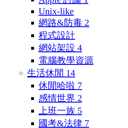
Unix-like
網路&防毒
2
程式設計
網站架設
4
電腦教學資源
生活休閒
14
休閒哈啦
7
感情世界
2
上班一族
5
國考&法律
7