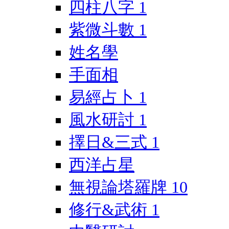
四柱八字
1
紫微斗數
1
姓名學
手面相
易經占卜
1
風水研討
1
擇日&三式
1
西洋占星
無視論塔羅牌
10
修行&武術
1