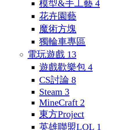
模型&手工藝
4
花卉園藝
魔術方塊
獨輪車專區
電玩遊戲
13
遊戲歡樂包
4
CS討論
8
Steam
3
MineCraft
2
東方Project
英雄聯盟LOL
1