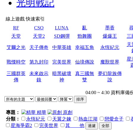
光明戰記
線上遊戲 快速索引
RF
CSO
LUNA
亂
墨香
天堂
天堂2
SD鋼彈
勁舞團
爆爆王
三
天
艾爾之光
天子傳奇
中華英雄
幸福五角
永恆紀元
星
戰慄時空
第九封印
完美世界
仙境傳說
魔獸世界
三國群英
未來啟示
暗黑破壞
真三國無
夢幻龍族傳
傳
錄
神
雙
說
04:00 ~ 4:30 
專題：
精華
原創
分類：
永恆紀元
天翼之鍊
熱血江湖
戀愛盒子
星海爭霸2
完美世界
其 他