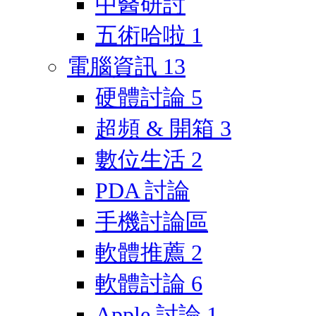
中醫研討
五術哈啦
1
電腦資訊
13
硬體討論
5
超頻 & 開箱
3
數位生活
2
PDA 討論
手機討論區
軟體推薦
2
軟體討論
6
Apple 討論
1