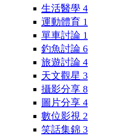
生活醫學
4
運動體育
1
單車討論
1
釣魚討論
6
旅遊討論
4
天文觀星
3
攝影分享
8
圖片分享
4
數位影視
2
笑話集錦
3