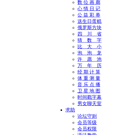
数 位 画 廊
心 情 日 记
公 益 彩 券
送生日蛋糕
俄罗斯方块
四 川 省
猜 数 字
比 大 小
泡 泡 龙
许 愿 池
万 年 历
经 期 计 算
体 重 测 量
音 乐 点 播
卫 星 地 图
时间戳字幕
男女聊天室
求助
论坛守则
会员等级
会员权限