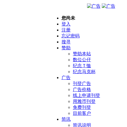
您尚未
登入
注册
忘记密码
搜寻
赞助
赞助本站
数位公仔
纪念Ｔ恤
纪念马克杯
广告
刊登广告
广告价格
线上申请刊登
用雅币刊登
免费刊登
目前客户
简讯
简讯说明