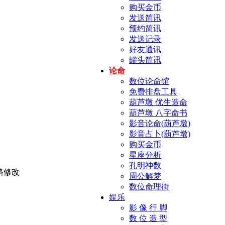
购买金币
发送简讯
预约简讯
发送记录
好友通讯
罐头简讯
论命
数位论命馆
免费排盘工具
葫芦墩 优生造命
葫芦墩 八字命书
影音论命(葫芦墩)
影音占卜(葫芦墩)
购买金币
星座分析
孔明神数
周公解梦
数位命理街
娱乐
影 像 行 脚
数 位 造 型