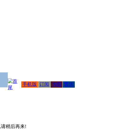
手机版
订阅
地图
繁体
 ,请稍后再来!